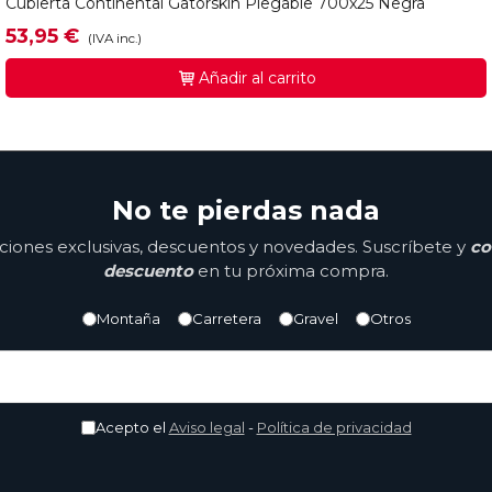
Cubierta Continental Gatorskin Plegable 700x25 Negra
53,95 €
(IVA inc.)
Añadir al carrito
No te pierdas nada
ones exclusivas, descuentos y novedades. Suscríbete y
co
descuento
en tu próxima compra.
Montaña
Carretera
Gravel
Otros
Acepto el
Aviso legal
-
Política de privacidad