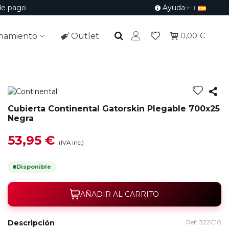
de pago
Ayuda
namiento
Outlet
0,00 €
Cubierta Continental Gatorskin Plegable 700x25
Negra
53,95 €
(IVA inc.)
Disponible
AÑADIR AL CARRITO
Descripción
Ref:
322C10