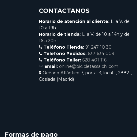
CONTACTANOS
Horario de atención al cliente:
L. a V. de
10 a 19h
Horario de tienda:
L. a V. de 10 a 14h y de
16 a 20h
Teléfono Tienda:
91 247 10 30
Teléfono Pedidos:
637 634 009
Teléfono Taller:
628 401 116
Email:
online@bicicletassalchi.com
Océano Atlántico 7, portal 3, local 1, 28821,
Coslada (Madrid)
Formas de pago