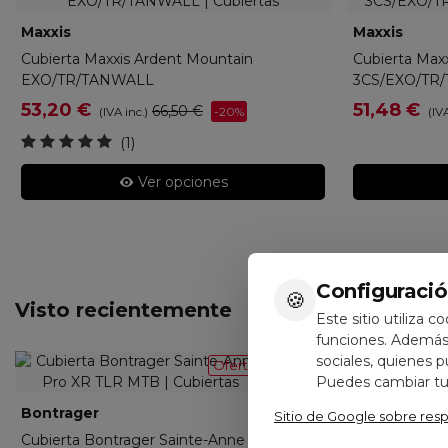
Maxxis
ETB003332
Maxxis
ETB0
Cubierta Maxxis Ardent Mountain
Cubierta Maxx
EXO/TR/TANWALL
3CS/EXO/TR
53,20 €
51,48 €
66,50 €
-20%
(IVA inc.)
(IVA
(1)
Ver opciones
Configuració
🍪
Visto recientemente
Este sitio utiliza c
funciones. Además,
sociales, quienes 
Oferta
Puedes cambiar tus
Bontrager
44575
Sitio de Google sobre res
Cubierta Bontrager Sainte-Anne