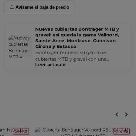
Avísame si baja de precio
Nuevas cubiertas Bontrager MTB y
gravel: así queda la gama Vallnord,
Sainte-Anne, Montrose, Gunnison,
Girona y Betasso
Bontrager renueva su gama de
cubiertas MTB y gravel con una
Leer artículo
nomenclatura más clara, nuevas carcasas
y modelos específicos para cada terre...
Oferta
Oferta