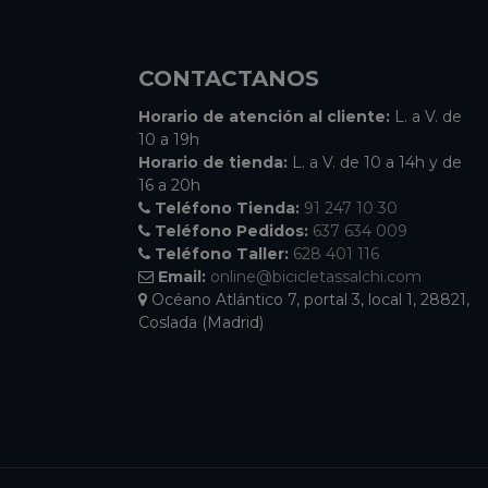
CONTACTANOS
Horario de atención al cliente:
L. a V. de
10 a 19h
Horario de tienda:
L. a V. de 10 a 14h y de
16 a 20h
Teléfono Tienda:
91 247 10 30
Teléfono Pedidos:
637 634 009
Teléfono Taller:
628 401 116
Email:
online@bicicletassalchi.com
Océano Atlántico 7, portal 3, local 1, 28821,
Coslada (Madrid)