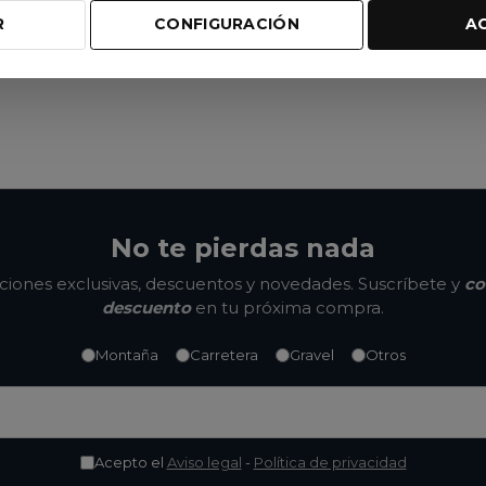
R
CONFIGURACIÓN
A
No te pierdas nada
ones exclusivas, descuentos y novedades. Suscríbete y
co
descuento
en tu próxima compra.
Montaña
Carretera
Gravel
Otros
Acepto el
Aviso legal
-
Política de privacidad