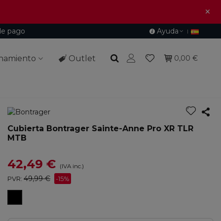
×
de pago
Ayuda
namiento
Outlet
0,00 €
Cubierta Bontrager Sainte-Anne Pro XR TLR
MTB
42,49 €
(IVA inc.)
49,99 €
PVR:
-15%
Negro