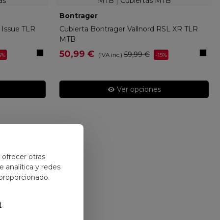
Bontrager
44752
 Issue TLR
Cubierta Bontrager Vallnord RSL XR TLR
MTB
Negro
Negr
50,99 €
59,99 €
5%
-15%
(IVA inc.)
Ver opciones
y ofrecer otras
 analítica y redes
 proporcionado.
d