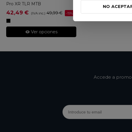
Pro XR TLR MTB
NO ACEPTA
42,49 €
49,99 €
-15%
(IVA inc.)
Negro
Ver opciones
Accede a promoci