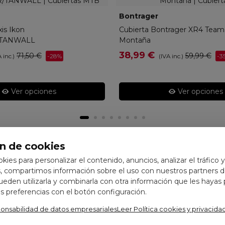
0333
Bontrager
13585
is Ikon
Cubierta Bontrager XR4 Team
/TANWALL
Montaña
38,99 €
71,50 €
59,99 €
-28%
-3
 inc.)
(IVA inc.)
Ver opciones
Ver opciones
n de cookies
ookies para personalizar el contenido, anuncios, analizar el tráfico 
 compartimos información sobre el uso con nuestros partners de
pueden utilizarla y combinarla con otra información que les hayas
 preferencias con el botón configuración.
ponsabilidad de datos empresariales
Leer Política cookies y privacida