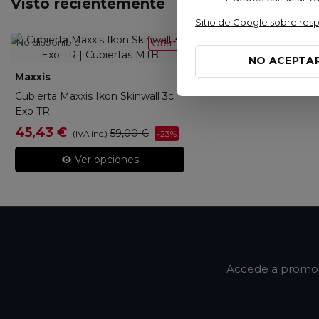
Visto recientemente
Sitio de Google sobre res
No disponible
Oferta
NO ACEPTA
Maxxis
ETB96740700
Cubierta Maxxis Ikon Skinwall 3c
Exo TR
45,43 €
59,00 €
-23%
(IVA inc.)
Ver opciones
Accede a promoci