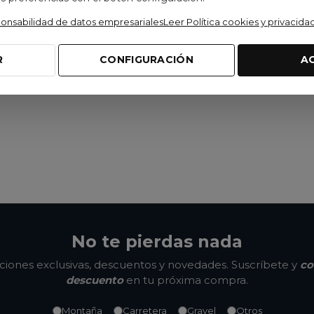
ponsabilidad de datos empresariales
Leer Política cookies y privacida
R
CONFIGURACIÓN
A
No te pierdas nada
ones exclusivas, descuentos y novedades. Suscríbete y
co
descuento
en tu próxima compra.
Montaña
Carretera
Gravel
Otros