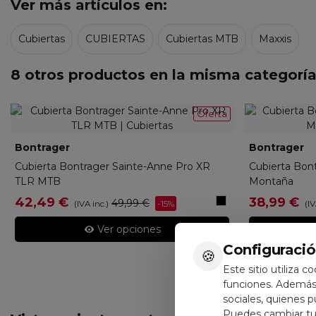
Ver más artículos en:
Cubiertas
CUBIERTAS
Cubiertas MTB
Maxxis
8 otros productos en la misma categoría
Oferta
Bontrager
44575
Bontrager
1
Cubierta Bontrager Sainte-Anne Pro XR
Cubierta Bon
TLR MTB
Montaña
Negro
42,49 €
38,99 €
49,99 €
-15%
(IVA inc.)
(IV
Ver opciones
Configuració
🍪
Este sitio utiliza c
funciones. Además,
sociales, quienes 
Puedes cambiar tus