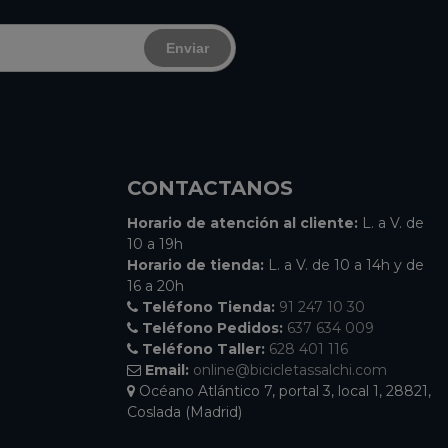
Enviar
CONTACTANOS
Horario de atención al cliente:
L. a V. de
10 a 19h
Horario de tienda:
L. a V. de 10 a 14h y de
16 a 20h
Teléfono Tienda:
91 247 10 30
Teléfono Pedidos:
637 634 009
Teléfono Taller:
628 401 116
Email:
online@bicicletassalchi.com
Océano Atlántico 7, portal 3, local 1, 28821,
Coslada (Madrid)