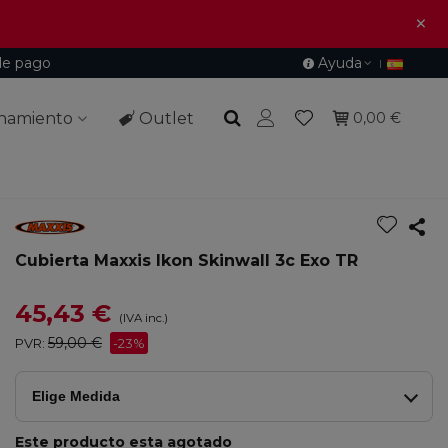
×
de pago
Ayuda
namiento
Outlet
0,00 €
Cubierta Maxxis Ikon Skinwall 3c Exo TR
45,43 €
(IVA inc.)
59,00 €
PVR:
-23%
Elige Medida
Este producto esta agotado