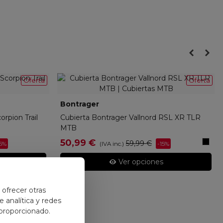
Oferta
Oferta
Bontrager
44752
orpion Trail
Cubierta Bontrager Vallnord RSL XR TLR
MTB
Negr
50,99 €
59,99 €
5%
-15%
(IVA inc.)
Ver opciones
y ofrecer otras
 analítica y redes
 proporcionado.