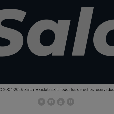
© 2004-2026. Salchi Bicicletas S.L Todos los derechos reservados