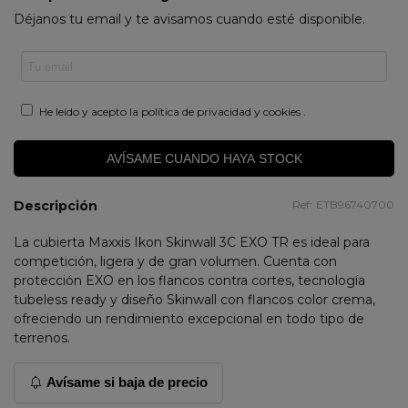
Déjanos tu email y te avisamos cuando esté disponible.
He leído y acepto la
política de privacidad y cookies
.
AVÍSAME CUANDO HAYA STOCK
Descripción
Ref:
ETB96740700
La cubierta Maxxis Ikon Skinwall 3C EXO TR es ideal para
competición, ligera y de gran volumen. Cuenta con
protección EXO en los flancos contra cortes, tecnología
tubeless ready y diseño Skinwall con flancos color crema,
ofreciendo un rendimiento excepcional en todo tipo de
terrenos.
Avísame si baja de precio