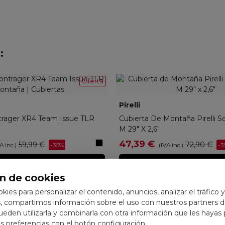
:
Oferta
3585
Pirelli
PR-4189400
trager XR4 Team Issue TLR
Cubierta De Montaña Pirelli Sc
M 29" X 2,6"
Negro
47,39 €
59,99 €
72,90 €
-35%
-3
A inc.)
(IVA inc.)
Ver opciones
Ver opciones
n de cookies
ookies para personalizar el contenido, anuncios, analizar el tráfico 
 compartimos información sobre el uso con nuestros partners de
pueden utilizarla y combinarla con otra información que les hayas
 preferencias con el botón configuración.