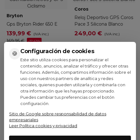
Coros
Bryton
Reloj Deportivo GPS Coros
Gps Bryton Rider 650 E
Pace 3 Silicona Blanco
139,99 €
249,00 €
(IVA inc.)
(IVA inc.)
169,95 €
-17,63%
Configuración de cookies
🍪
Este sitio utiliza cookies para personalizar el
contenido, anuncios, analizar el tráfico y ofrecer otras
funciones. Además, compartimos información sobre el
uso con nuestros partners de analítica y redes
sociales, quienes pueden utilizarla y combinarla con
otra información que les hayas proporcionado.
Puedes cambiar tus preferencias con el botón
Añadir al carrito
Añadir al carrito
configuración.
Sitio de Google sobre responsabilidad de datos
empresariales
Leer Política cookies y privacidad