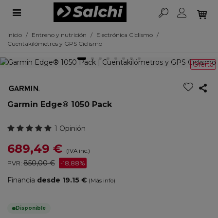
Inicio
/
Entreno y nutrición
/
Electrónica Ciclismo
/
Cuentakilómetros y GPS Ciclismo
Oferta
Garmin Edge® 1050 Pack
1 Opinión
689,49 €
(IVA inc.)
850,00 €
PVR:
-18,88%
Financia
desde 19.15 €
(Más info)
Disponible