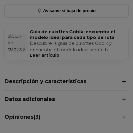
Avísame si baja de precio
Guía de culottes Gobik: encuentra el
modelo ideal para cada tipo de ruta
Descubre la guía de culottes Gobik y
encuentra el modelo ideal según tu
Leer artículo
disciplina: carretera, gravel, MTB, enduro o
rutas con calor, llu...
Descripción y características
Datos adicionales
Opiniones(3)