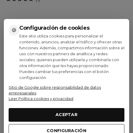
Configuración de cookies
🍪
Este sitio utiliza cookies para personalizar el
contenido, anuncios, analizar el tráfico y ofrecer otras
funciones. Además, compartimos información sobre el
Ver opciones
Ver opciones
uso con nuestros partners de analítica y redes
sociales, quienes pueden utilizarla y combinarla con
otra información que les hayas proporcionado.
Puedes cambiar tus preferencias con el botón
configuración.
Visto recientemente
Sitio de Google sobre responsabilidad de datos
empresariales
Leer Política cookies y privacidad
ACEPTAR
Gobik
CONFIGURACIÓN
Culotte Corto Gobik