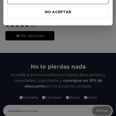
Lancer Hombre Black 26
K12
NO ACEPTAR
200,00 €
(IVA inc.)
(3)
Ver opciones
No te pierdas nada
Accede a promociones exclusivas, descuentos y
novedades. Suscríbete y
consigue un 15% de
descuento
en tu próxima compra.
Montaña
Carretera
Gravel
Otros
Enviar