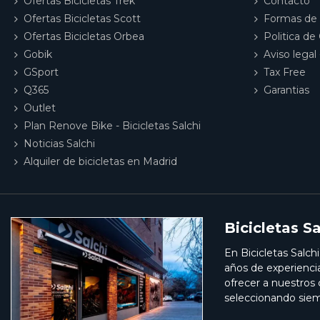
Ofertas Bicicletas Trek
Contacto
Ofertas Bicicletas Scott
Formas de
Ofertas Bicicletas Orbea
Politica de
Gobik
Aviso legal 
GSport
Tax Free
Q365
Garantias
Outlet
Plan Renove Bike - Bicicletas Salchi
Noticias Salchi
Alquiler de bicicletas en Madrid
Bicicletas Sa
En Bicicletas Salch
años de experienci
ofrecer a nuestros
seleccionando siem