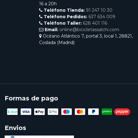
16 a 20h
Teléfono Tienda:
91 247 10 30
Teléfono Pedidos:
637 634 009
Teléfono Taller:
628 401 116
Email:
online@bicicletassalchi.com
Océano Atlántico 7, portal 3, local 1, 28821,
Coslada (Madrid)
Formas de pago
Envios