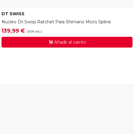
DT SWISS
HWYABL00S2562S
Nucleo Dt-Swiss Ratchet Para Shimano Micro Spline
139,99 €
(IVA inc.)
Añadir al carrito