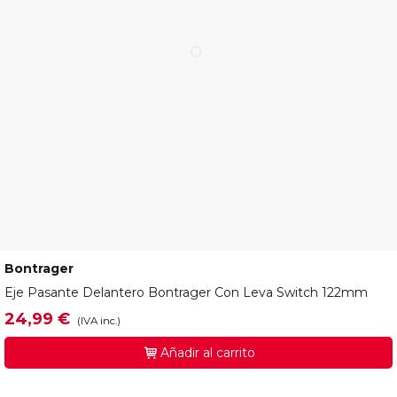
Bontrager
W565811
Eje Pasante Delantero Bontrager Con Leva Switch 122mm
24,99 €
(IVA inc.)
Añadir al carrito