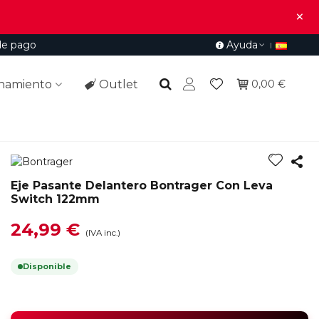
×
de pago
Ayuda
namiento
Outlet
0,00 €
Eje Pasante Delantero Bontrager Con Leva
Switch 122mm
24,99 €
(IVA inc.)
Disponible