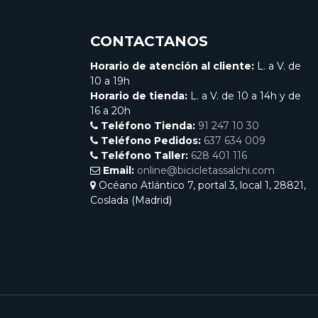
CONTACTANOS
Horario de atención al cliente:
L. a V. de
10 a 19h
Horario de tienda:
L. a V. de 10 a 14h y de
16 a 20h
Teléfono Tienda:
91 247 10 30
Teléfono Pedidos:
637 634 009
Teléfono Taller:
628 401 116
Email:
online@bicicletassalchi.com
Océano Atlántico 7, portal 3, local 1, 28821,
Coslada (Madrid)