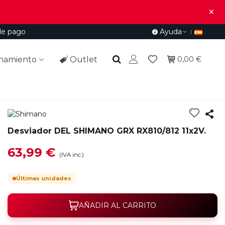
×
de pago
Ayuda
namiento
Outlet
0,00 €
Desviador DEL SHIMANO GRX RX810/812 11x2V.
63,99 €
(IVA inc.)
Últimas unidades
AÑADIR AL CARRITO