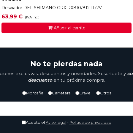
Desviador DEL SHIMANO GRX RX810/812 11x2V.
63,99 €
(IVA inc.)
Añadir al carrito
No te pierdas nada
ones exclusivas, descuentos y novedades. Suscríbete y
co
descuento
en tu próxima compra.
Montaña
Carretera
Gravel
Otros
Acepto el
Aviso legal
-
Política de privacidad