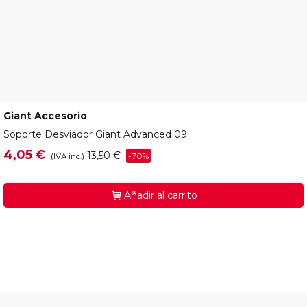
Giant Accesorio
470843
Soporte Desviador Giant Advanced 09
4,05 €
13,50 €
-70%
(IVA inc.)
Añadir al carrito