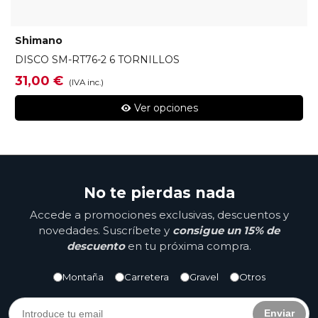
Shimano
DISCO SM-RT76-2 6 TORNILLOS
31,00 €
(IVA inc.)
Ver opciones
No te pierdas nada
Accede a promociones exclusivas, descuentos y
novedades. Suscríbete y
consigue un 15% de
descuento
en tu próxima compra.
Montaña
Carretera
Gravel
Otros
Enviar