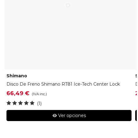
Shimano
Disco De Freno Shimano RT81 Ice-Tech Center Lock
D
66,49 €
(IVA inc.)
(1)
Ver opciones