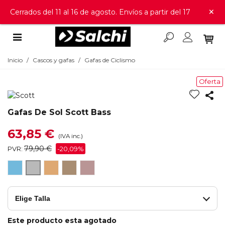
×
Cerrados del 11 al 16 de agosto. Envíos a partir del 17
Inicio
/
Cascos y gafas
/
Gafas de Ciclismo
Oferta
Gafas De Sol Scott Bass
63,85 €
(IVA inc.)
79,90 €
PVR:
-20,09%
SUBMARINER
DARK
TORTOISE
WHITE
BLACK
BLUE
BRONZE
BROWN
BROWN
GREY
GOLD
BROWN
GREY
CAT
CAT
CHROME
CAT
CAT
3
3
Elige Talla
CAT
3
3
3
Este producto esta agotado