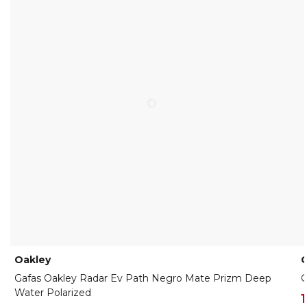
Oakley
O
Gafas Oakley Radar Ev Path Negro Mate Prizm Deep
G
Water Polarized