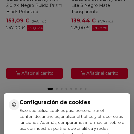
2.0 Xxl Negro Pulido Prizm
Lite S Negro Mate
Black Polarized
Transparente
153,09 €
139,44 €
(IVA inc.)
(IVA inc.)
247,00 €
225,00 €
-38,02%
-38,03%
Añadir al carrito
Añadir al carrito
Configuración de cookies
🍪
Este sitio utiliza cookies para personalizar el
Visto recientemente
contenido, anuncios, analizar el tráfico y ofrecer otras
funciones. Además, compartimos información sobre el
Oferta
uso con nuestros partners de analítica y redes