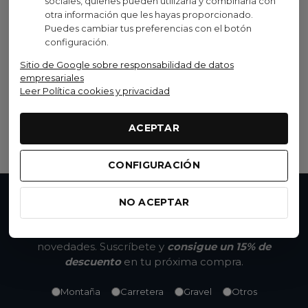
sociales, quienes pueden utilizarla y combinarla con
otra información que les hayas proporcionado.
Puedes cambiar tus preferencias con el botón
KOO
configuración.
Gafas KOO Hype Blue
Sitio de Google sobre responsabilidad de datos
Silver Red Mr
empresariales
119,99 €
(IVA inc.)
Leer Política cookies y privacidad
220,00 €
-45,46%
ACEPTAR
Añadir al carrito
CONFIGURACIÓN
NO ACEPTAR
No te pierdas nada
Accede a promociones exclusivas, descuentos y
novedades. Suscríbete y
consigue un 15% de
descuento
en tu próxima compra.
Montaña
Carretera
Gravel
Otros