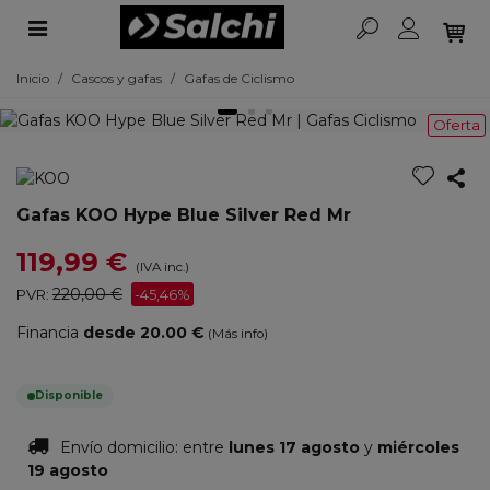
Inicio
/
Cascos y gafas
/
Gafas de Ciclismo
Oferta
Gafas KOO Hype Blue Silver Red Mr
119,99 €
(IVA inc.)
220,00 €
PVR:
-45,46%
Financia
desde 20.00 €
(Más info)
Disponible
Envío domicilio:
entre
lunes 17 agosto
y
miércoles
19 agosto