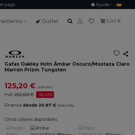
de pago
Ayuda
namiento
Outlet
0,00 €
Gafas Oakley Hstn Ámbar Oscuro/mostaza Claro
Marrón Prizm Tungsten
125,20 €
(IVA inc.)
202,00 €
PVR:
-38,02%
Financia
desde 20.87 €
(Más info)
Otros colores disponibles