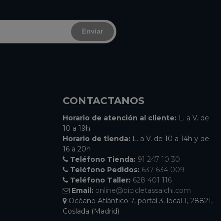
Enviar
CONTACTANOS
Horario de atención al cliente:
L. a V. de
10 a 19h
Horario de tienda:
L. a V. de 10 a 14h y de
16 a 20h
Teléfono Tienda:
91 247 10 30
Teléfono Pedidos:
637 634 009
Teléfono Taller:
628 401 116
Email:
online@bicicletassalchi.com
Océano Atlántico 7, portal 3, local 1, 28821,
Coslada (Madrid)