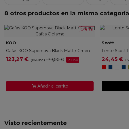
8 otros productos en la misma categoría
Oferta
KOO
K-OEY00007-912
Scott
26613
Gafas KOO Supernova Black Matt / Green
Lente Scott 
123,27 €
24,45 €
179,00 €
-31,13%
(IVA inc.)
(I
RED
BLUE
CLEA
BL
CHROME
CHR
CAT
CH
EN
AMP
0
CA
CAT
CAT
3
1
1
Añadir al carrito
Visto recientemente