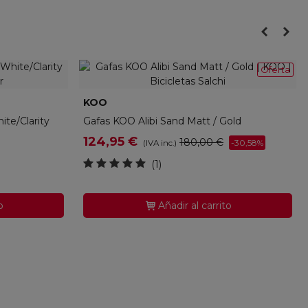
Oferta
KOO
K-OEY00009-969
te/Clarity
Gafas KOO Alibi Sand Matt / Gold
124,95 €
180,00 €
-30,58%
(IVA inc.)
(1)
o
Añadir al carrito