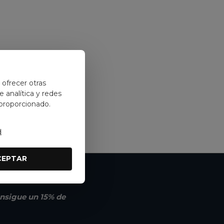
y ofrecer otras
 analítica y redes
 proporcionado.
d
CEPTAR
nsigue un 15% de