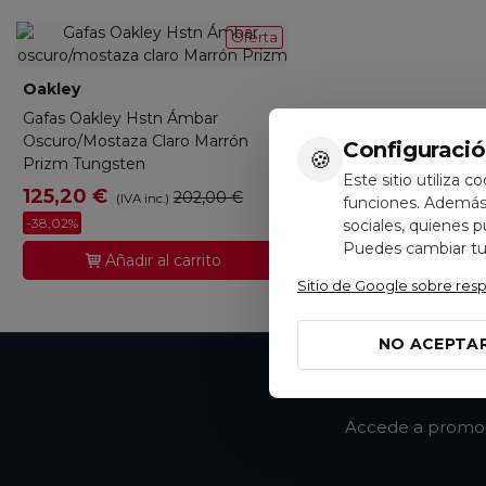
Oferta
Oakley
0OO9242-924207
Gafas Oakley Hstn Ámbar
Oscuro/mostaza Claro Marrón
Configuració
🍪
Prizm Tungsten
Este sitio utiliza c
125,20 €
202,00 €
(IVA inc.)
funciones. Además,
-38,02%
sociales, quienes 
Puedes cambiar tus
Añadir al carrito
Sitio de Google sobre res
NO ACEPTA
Accede a promoci