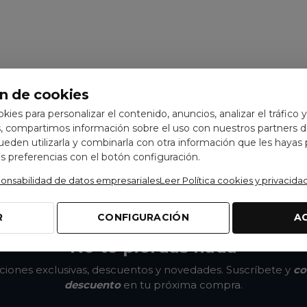
n de cookies
ookies para personalizar el contenido, anuncios, analizar el tráfico 
 compartimos información sobre el uso con nuestros partners de
pueden utilizarla y combinarla con otra información que les hayas
 preferencias con el botón configuración.
ponsabilidad de datos empresariales
Leer Política cookies y privacida
R
CONFIGURACIÓN
A
No te pierdas nada
ones exclusivas, descuentos y novedades. Suscríbete y
co
descuento
en tu próxima compra.