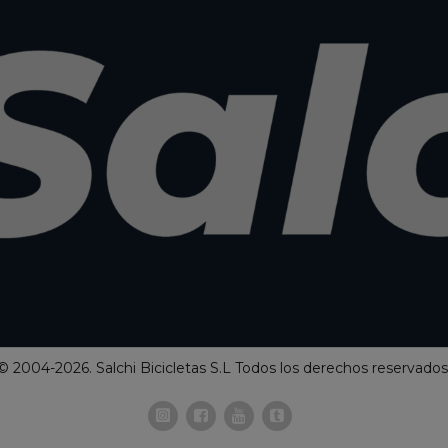
© 2004-2026. Salchi Bicicletas S.L Todos los derechos reservados