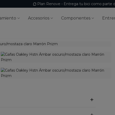
Plan Renove - Entrega tu bici como parte 
amiento
Accesorios
Componentes
Entre