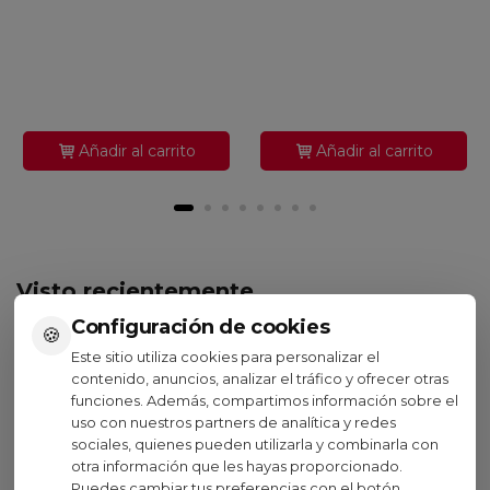
Añadir al carrito
Añadir al carrito
Visto recientemente
Configuración de cookies
🍪
Oferta
Este sitio utiliza cookies para personalizar el
contenido, anuncios, analizar el tráfico y ofrecer otras
funciones. Además, compartimos información sobre el
uso con nuestros partners de analítica y redes
Oakley
sociales, quienes pueden utilizarla y combinarla con
Gafas Oakley Hstn Azul
otra información que les hayas proporcionado.
Marino/Azul Transparente
Puedes cambiar tus preferencias con el botón