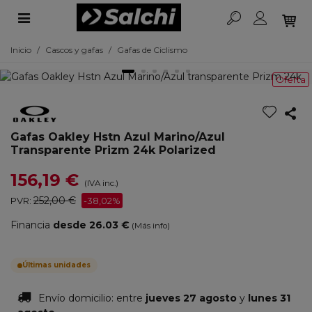
Inicio
/
Cascos y gafas
/
Gafas de Ciclismo
Oferta
Gafas Oakley Hstn Azul Marino/Azul
Transparente Prizm 24k Polarized
156,19 €
(IVA inc.)
252,00 €
PVR:
-38,02%
Financia
desde 26.03 €
(Más info)
Últimas unidades
Envío domicilio:
entre
jueves 27 agosto
y
lunes 31