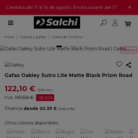
×
Cerrados del 11 al 16 de agosto. Envíos a partir del 17
Inicio
/
Cascos y gafas
/
Gafas de Ciclismo
Oferta
Gafas Oakley Sutro Lite Matte Black Prizm Road
122,10 €
(IVA inc.)
197,00 €
PVR:
-38,02%
Financia
desde 20.35 €
(Más info)
Otros colores disponibles