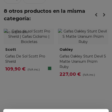
8 otros productos en la misma
categoría:
No disponible
Scott
Oakley
Gafas De Sol Scott Pro
Gafas Oakley Stunt Devil S
Shield
Matte Uranium Prizm
Ruby
Terrazzo
109,90 €
(IVA inc.)
White
227,00 €
(IVA inc.)