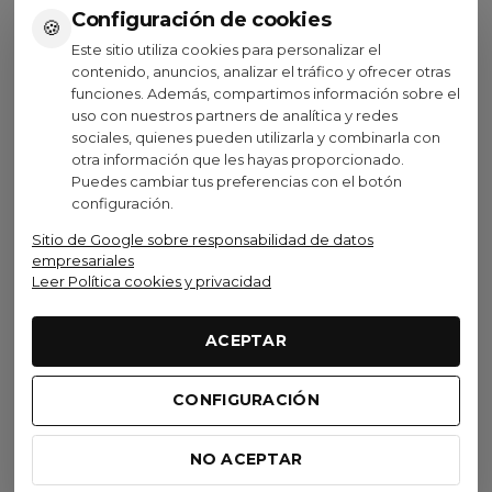
Configuración de cookies
🍪
Ver opciones
Añadir al carrito
Este sitio utiliza cookies para personalizar el
contenido, anuncios, analizar el tráfico y ofrecer otras
funciones. Además, compartimos información sobre el
uso con nuestros partners de analítica y redes
sociales, quienes pueden utilizarla y combinarla con
otra información que les hayas proporcionado.
Puedes cambiar tus preferencias con el botón
Visto recientemente
configuración.
Sitio de Google sobre responsabilidad de datos
Oferta
empresariales
Leer Política cookies y privacidad
Oakley
ACEPTAR
Gafas Oakley Sutro Lite
Matte Black Prizm Road
CONFIGURACIÓN
122,10 €
(IVA inc.)
197,00 €
-38,02%
NO ACEPTAR
Añadir al carrito