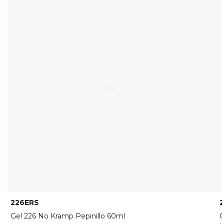
226ERS
Gel 226 No Kramp Pepinillo 60ml
G