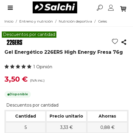
Inicio
/
Entreno y nutrición
/
Nutrición deportiva
/
Geles
Descuentos por cantidad
Gel Energético 226ERS High Energy Fresa 76g
1 Opinión
3,50 €
(IVA inc.)
Disponible
Descuentos por cantidad
Cantidad
Precio unitario
Ahorras
5
3,33 €
0,88 €