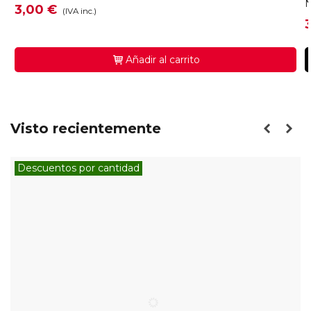
N
3,00 €
(IVA inc.)
Añadir al carrito
Visto recientemente
Descuentos por cantidad