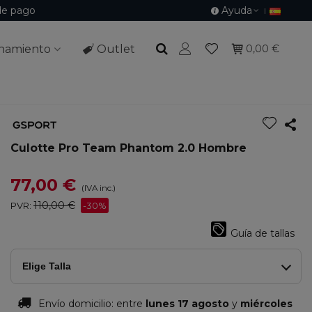
de pago
Ayuda
namiento
Outlet
0,00 €
Culotte Pro Team Phantom 2.0 Hombre
77,00 €
(IVA inc.)
110,00 €
PVR:
-30%
Guía de tallas
Elige Talla
Envío domicilio:
entre
lunes 17 agosto
y
miércoles