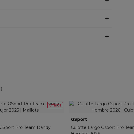
:
Oferta
TEA-013W-01
GSport
C26-TEA-067-01
o GSport Pro Team Dandy
Culotte Largo Gsport Pro Te
Hombre 2026