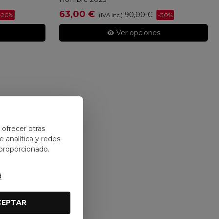
63,00 €
90,00 €
-20%
-30%
(IVA inc.)
Ver opciones
y ofrecer otras
 analítica y redes
 proporcionado.
d
CEPTAR