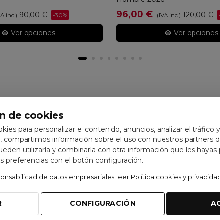
96,00 €
90,00 €
120,00 €
-30%
VA inc.)
(IVA inc.)
Ver opciones
Ver opciones
n de cookies
ookies para personalizar el contenido, anuncios, analizar el tráfico 
 compartimos información sobre el uso con nuestros partners de
pueden utilizarla y combinarla con otra información que les hayas
 preferencias con el botón configuración.
ponsabilidad de datos empresariales
Leer Política cookies y privacida
R
CONFIGURACIÓN
A