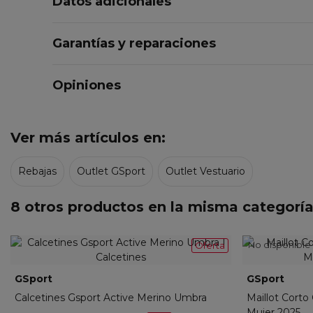
Datos adicionales
Garantías y reparaciones
Opiniones
Ver más artículos en:
Rebajas
Outlet GSport
Outlet Vestuario
8 otros productos en la misma categoría
No disponible
Oferta
GSport
C25-ACC-097-01
GSport
C25-
Calcetines Gsport Active Merino Umbra
Maillot Cort
Mujer 2025