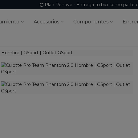
Plan Renove - Entrega tu bici como parte 
amiento
Accesorios
Componentes
Entre