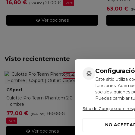
16,80 €
21,00 €
-20%
(IVA inc.)
63,00 €
(I
Ver opciones
Visto recientemente
Configuració
🍪
Oferta
Este sitio utiliza c
funciones. Además,
GSport
C24-TEA-071-01
sociales, quienes 
Culotte Pro Team Phantom 2.0
Puedes cambiar tus
Hombre
Sitio de Google sobre res
77,00 €
110,00 €
(IVA inc.)
-30%
NO ACEPTA
Ver opciones