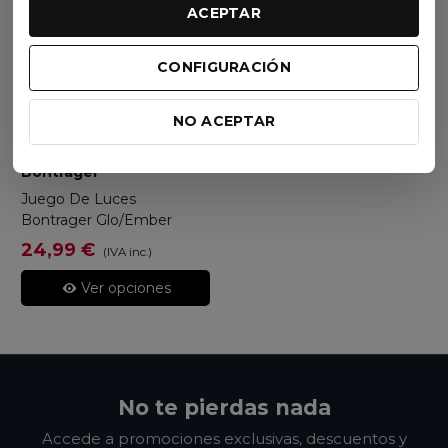
ACEPTAR
CONFIGURACIÓN
NO ACEPTAR
Bontrager
Juego De Luces
Bontrager Glo/Ember
24,99 €
(IVA inc.)
Ver opciones
No te pierdas nada
Accede a promociones exclusivas, descuentos y