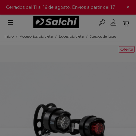
×
Cerrados del 11 al 16 de agosto. Envíos a partir del 17
Inicio
/
Accesorios bicicleta
/
Luces bicicleta
/
Juegos de luces
Oferta