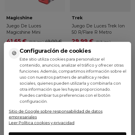
Magicshine
Trek
Juego De Luces
Juego De Luces Trek Ion
Magicshine Mini
50 R/Flare R Metro
41,65 €
29,99 €
49,00 €
(IVA inc.)
(IVA inc.)
44,99 €
-15%
-33,34%
Configuración de cookies
🍪
Negro
Este sitio utiliza cookies para personalizar el
contenido, anuncios, analizar el tráfico y ofrecer otras
Ver opciones
Añadir al carrito
funciones. Además, compartimos información sobre el
uso con nuestros partners de analítica y redes
sociales, quienes pueden utilizarla y combinarla con
otra información que les hayas proporcionado.
Puedes cambiar tus preferencias con el botón
configuración.
Visto recientemente
Sitio de Google sobre responsabilidad de datos
empresariales
Leer Política cookies y privacidad
No disponible
Oferta