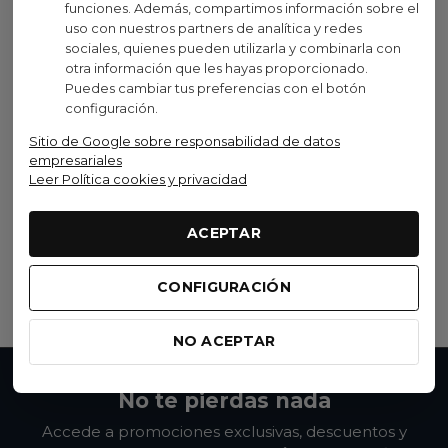
funciones. Además, compartimos información sobre el
uso con nuestros partners de analítica y redes
sociales, quienes pueden utilizarla y combinarla con
Oferta
otra información que les hayas proporcionado.
Puedes cambiar tus preferencias con el botón
configuración.
KOO
Sitio de Google sobre responsabilidad de datos
Gafas KOO Alibi Dark Blue
empresariales
Matt / Red
Leer Política cookies y privacidad
Photocromatica
136,19 €
(IVA inc.)
ACEPTAR
210,00 €
-35,15%
Añadir al carrito
CONFIGURACIÓN
NO ACEPTAR
No te pierdas nada
Accede a promociones exclusivas, descuentos y