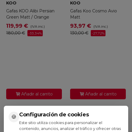
KOO
KOO
Gafas KOO Alibi Persian
Gafas Koo Cosmo Avio
Green Matt / Orange
Matt
119,99 €
93,97 €
(IVA inc.)
(IVA inc.)
180,00 €
130,00 €
-33,34%
-27,72%
Añadir al carrito
Añadir al carrito
Configuración de cookies
🍪
Este sitio utiliza cookies para personalizar el
contenido, anuncios, analizar el tráfico y ofrecer otras
Visto recientemente