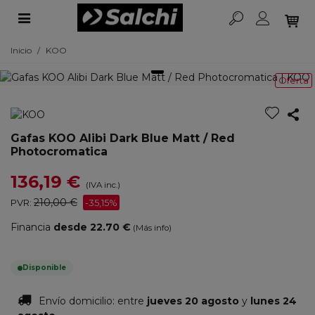
Inicio
/
KOO
Oferta
Gafas KOO Alibi Dark Blue Matt / Red
Photocromatica
136,19 €
(IVA inc.)
210,00 €
PVR:
-35,15%
Financia
desde 22.70 €
(Más info)
Disponible
Envío domicilio:
entre
jueves 20 agosto
y
lunes 24