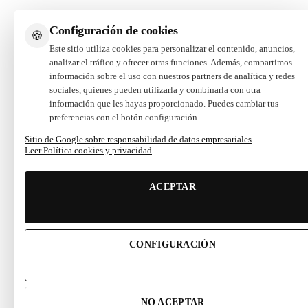
Configuración de cookies
🍪
Este sitio utiliza cookies para personalizar el contenido, anuncios,
analizar el tráfico y ofrecer otras funciones. Además, compartimos
información sobre el uso con nuestros partners de analítica y redes
sociales, quienes pueden utilizarla y combinarla con otra
información que les hayas proporcionado. Puedes cambiar tus
preferencias con el botón configuración.
Sitio de Google sobre responsabilidad de datos empresariales
Leer Política cookies y privacidad
ACEPTAR
CONFIGURACIÓN
NO ACEPTAR