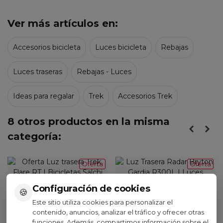
Ver más artículos en:
Accesorios bicicleta
Luces bicicleta
Rebajas
Luces traseras
Rebajas - Luces
Ideas para regalar
Trek
Accesorios Trek
8 otros productos en la misma
categoría:
Oferta
Oferta
Trek
Configuración de cookies
🍪
Bryton
Luz Trasera Trek Flare RT
Este sitio utiliza cookies para personalizar el
Luz Trasera Radar Bryton
contenido, anuncios, analizar el tráfico y ofrecer otras
32,00 €
(IVA inc.)
Gardia R300L
funciones. Además, compartimos información sobre el