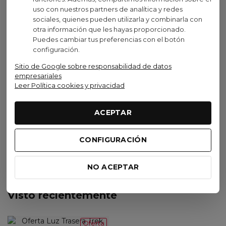
49,99 €
-35,99%
uso con nuestros partners de analítica y redes
94,95 €
(IVA inc.)
sociales, quienes pueden utilizarla y combinarla con
(525)
129,95 €
-26,93%
otra información que les hayas proporcionado.
Puedes cambiar tus preferencias con el botón
configuración.
Sitio de Google sobre responsabilidad de datos
empresariales
Leer Política cookies y privacidad
ACEPTAR
Añadir al carrito
Añadir al carrito
CONFIGURACIÓN
NO ACEPTAR
Visto recientemente
Oferta