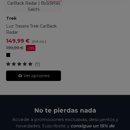
Trek
Luz Trasera Trek CarBack
Radar
149,99 €
(IVA inc.)
199,99 €
-25%
Negro
(7)
Ver opciones
No te pierdas nada
Accede a promociones exclusivas, descuentos y
novedades. Suscríbete y
consigue un 15% de