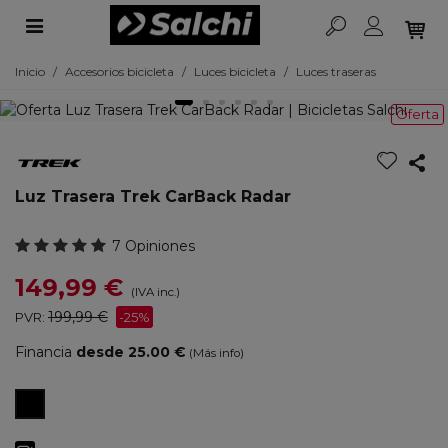
Inicio
/
Accesorios bicicleta
/
Luces bicicleta
/
Luces traseras
Oferta
Luz Trasera Trek CarBack Radar
7 Opiniones
149,99 €
(IVA inc.)
199,99 €
PVR:
-25%
Financia
desde 25.00 €
(Más info)
Negro