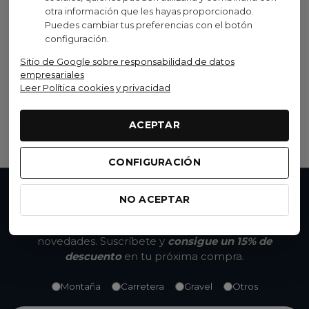
otra información que les hayas proporcionado.
Puedes cambiar tus preferencias con el botón
Shimano
configuración.
Mando Derecho Shimano
XTR M9100 12V C/ABRAZA
Sitio de Google sobre responsabilidad de datos
empresariales
118,99 €
(IVA inc.)
Leer Política cookies y privacidad
139,99 €
-15%
Añadir al carrito
ACEPTAR
CONFIGURACIÓN
NO ACEPTAR
No te pierdas nada
Accede a promociones exclusivas, descuentos y
novedades. Suscríbete y
consigue un 15% de
descuento
en tu próxima compra.
Montaña
Carretera
Gravel
Otros