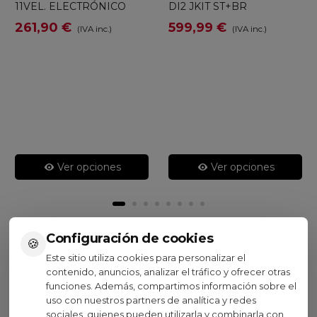
11VEL. ELECTRÓNICO
DI2 JKIT ST+BR
261,90 €
599,99 €
(IVA inc.)
(IVA inc.)
Ver opciones
Ver opciones
Configuración de cookies
🍪
Visto recientemente
Este sitio utiliza cookies para personalizar el
contenido, anuncios, analizar el tráfico y ofrecer otras
funciones. Además, compartimos información sobre el
Oferta
uso con nuestros partners de analítica y redes
sociales, quienes pueden utilizarla y combinarla con