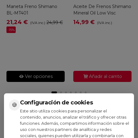
Maneta Freno Shimano
Aceite De Frenos Shimano
BL-MT401
Mineral Oil Low Visc
21,24 €
14,99 €
24,99 €
(IVA inc.)
(IVA inc.)
-15%
Ver opciones
Añadir al carrito
Configuración de cookies
🍪
Este sitio utiliza cookies para personalizar el
Visto recientemente
contenido, anuncios, analizar el tráfico y ofrecer otras
funciones. Además, compartimos información sobre el
uso con nuestros partners de analítica y redes
sociales, quienes pueden utilizarla y combinarla con