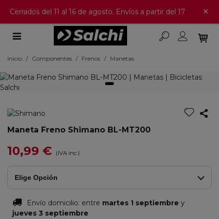
×
Cerrados del 11 al 16 de agosto. Envíos a partir del 17
Inicio
/
Componentes
/
Frenos
/
Manetas
Maneta Freno Shimano BL-MT200
10,99 €
(IVA inc.)
Elige Opción
Envío domicilio:
entre
martes 1 septiembre
y
jueves 3 septiembre