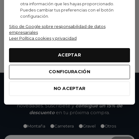
otra información que les hayas proporcionado.
Puedes cambiar tus preferencias con el botón
Shimano
configuración.
Maneta Freno Shimano
Sitio de Google sobre responsabilidad de datos
BL-MT200
empresariales
Leer Política cookies y privacidad
10,99 €
(IVA inc.)
Ver opciones
ACEPTAR
CONFIGURACIÓN
No te pierdas nada
NO ACEPTAR
Accede a promociones exclusivas, descuentos y
novedades. Suscríbete y
consigue un 15% de
descuento
en tu próxima compra.
Montaña
Carretera
Gravel
Otros