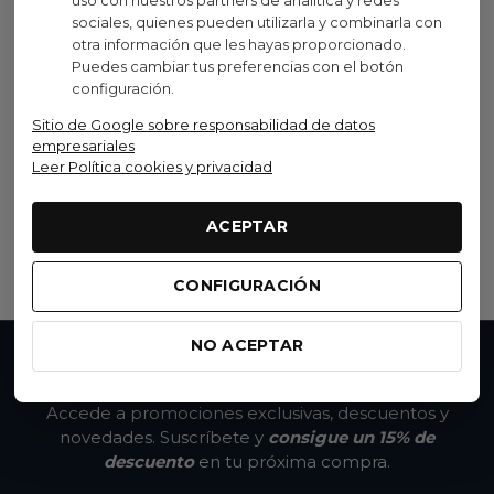
Visto recientemente
sociales, quienes pueden utilizarla y combinarla con
otra información que les hayas proporcionado.
No disponible
Puedes cambiar tus preferencias con el botón
configuración.
Syncros
Sitio de Google sobre responsabilidad de datos
empresariales
Manillar Syncros Fraser 1.5
Leer Política cookies y privacidad
Dc
Negro
59,90 €
(IVA inc.)
ACEPTAR
Ver opciones
CONFIGURACIÓN
NO ACEPTAR
No te pierdas nada
Accede a promociones exclusivas, descuentos y
novedades. Suscríbete y
consigue un 15% de
descuento
en tu próxima compra.