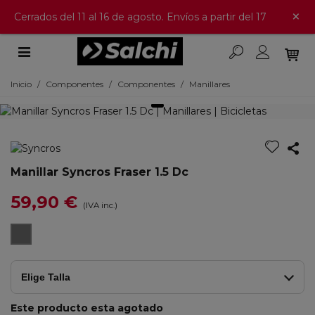
×
Cerrados del 11 al 16 de agosto. Envíos a partir del 17
Inicio
/
Componentes
/
Componentes
/
Manillares
Manillar Syncros Fraser 1.5 Dc
59,90 €
(IVA inc.)
Negro
Elige Talla
Este producto esta agotado