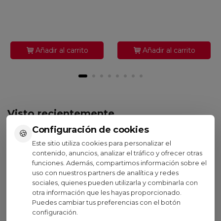
Añadir al carrito
Añadir al carrito
Visto recientemente
Configuración de cookies
🍪
No disponible
Oferta
Este sitio utiliza cookies para personalizar el
contenido, anuncios, analizar el tráfico y ofrecer otras
funciones. Además, compartimos información sobre el
Oakley
uso con nuestros partners de analítica y redes
Estuche Gafas Oakley
sociales, quienes pueden utilizarla y combinarla con
26,00 €
otra información que les hayas proporcionado.
(IVA inc.)
Puedes cambiar tus preferencias con el botón
26,00 €
0%
configuración.
Negro