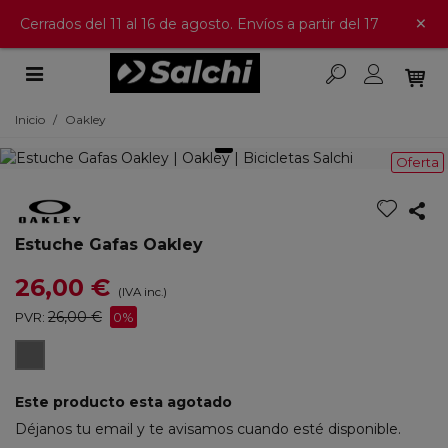
×
Cerrados del 11 al 16 de agosto. Envíos a partir del 17
Inicio
/
Oakley
Oferta
Estuche Gafas Oakley
26,00 €
(IVA inc.)
26,00 €
PVR:
0%
Negro
Este producto esta agotado
Déjanos tu email y te avisamos cuando esté disponible.