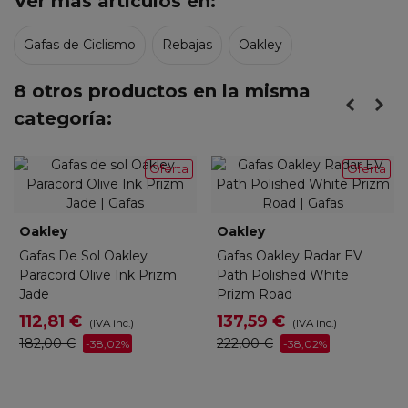
Ver más artículos en:
Gafas de Ciclismo
Rebajas
Oakley
8 otros productos en la misma
categoría:
Oferta
Oferta
Oakley
Oakley
Gafas De Sol Oakley
Gafas Oakley Radar EV
Paracord Olive Ink Prizm
Path Polished White
Jade
Prizm Road
112,81 €
137,59 €
(IVA inc.)
(IVA inc.)
182,00 €
222,00 €
-38,02%
-38,02%