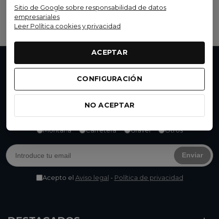
Sitio de Google sobre responsabilidad de datos
Ver opciones
empresariales
Leer Política cookies y privacidad
ACEPTAR
No te pierdas nada
CONFIGURACIÓN
Accede a promociones exclusivas, descuentos y
novedades. Suscríbete y
consigue un 15% de
NO ACEPTAR
descuento
en tu próxima compra.
Montaña
Carretera
Gravel
Otros
Enviar
Acepto el
Aviso legal
-
Política de privacidad