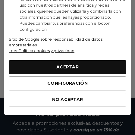
uso con nuestros partners de analítica y redes
sociales, quienes pueden utilizarla y combinarla con
Oferta
otra información que les hayas proporcionado.
Puedes cambiar tus preferencias con el botón
configuración.
Shimano
Sitio de Google sobre responsabilidad de datos
Pastillas De Freno
empresariales
Leer Política cookies y privacidad
Shimano K03TI Resina
10,54 €
12,40 €
(IVA inc.)
ACEPTAR
-15%
Añadir al carrito
CONFIGURACIÓN
NO ACEPTAR
No te pierdas nada
Accede a promociones exclusivas, descuentos y
novedades. Suscríbete y
consigue un 15% de