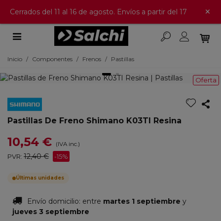
×
Cerrados del 11 al 16 de agosto. Envíos a partir del 17
Inicio
/
Componentes
/
Frenos
/
Pastillas
Oferta
Pastillas De Freno Shimano K03TI Resina
10,54 €
(IVA inc.)
12,40 €
PVR:
-15%
Últimas unidades
Envío domicilio:
entre
martes 1 septiembre
y
jueves 3 septiembre