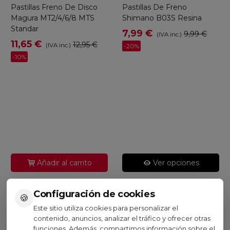
Pastillas Freno De Disco
Pastillas De Freno
Magura MT2/4/6/8 MTS
Shimano B03S Resina
Standar
7,99 €
9,99 €
(IVA inc.)
11,65 €
12,95 €
(IVA inc.)
-20%
-10%
Añadir al carrito
Ver opciones
Configuración de cookies
🍪
Este sitio utiliza cookies para personalizar el
contenido, anuncios, analizar el tráfico y ofrecer otras
Visto recientemente
funciones. Además, compartimos información sobre el