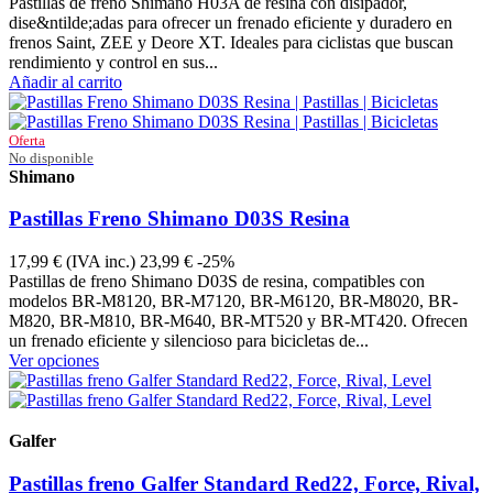
Pastillas de freno Shimano H03A de resina con disipador,
dise&ntilde;adas para ofrecer un frenado eficiente y duradero en
frenos Saint, ZEE y Deore XT. Ideales para ciclistas que buscan
rendimiento y control en sus...
Añadir al carrito
Oferta
No disponible
Shimano
Y1XM98010
Pastillas Freno Shimano D03S Resina
17,99 €
(IVA inc.)
23,99 €
-25%
Pastillas de freno Shimano D03S de resina, compatibles con
modelos BR-M8120, BR-M7120, BR-M6120, BR-M8020, BR-
M820, BR-M810, BR-M640, BR-MT520 y BR-MT420. Ofrecen
un frenado eficiente y silencioso para bicicletas de...
Ver opciones
Galfer
FD469G1053
Pastillas freno Galfer Standard Red22, Force, Rival,