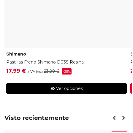
Shimano
Pastillas Freno Shimano D03S Resina
P
17,99 €
23,99 €
-25%
(IVA inc.)
Ver opciones
Visto recientemente