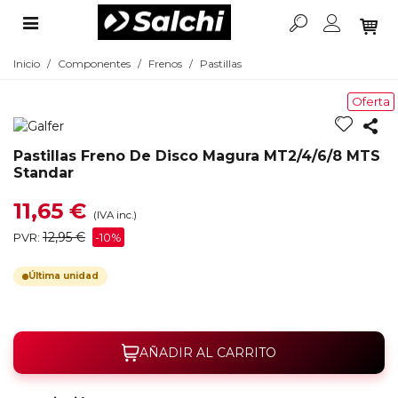
Inicio
/
Componentes
/
Frenos
/
Pastillas
Oferta
Pastillas Freno De Disco Magura MT2/4/6/8 MTS
Standar
11,65 €
(IVA inc.)
12,95 €
PVR:
-10%
Última unidad
AÑADIR AL CARRITO