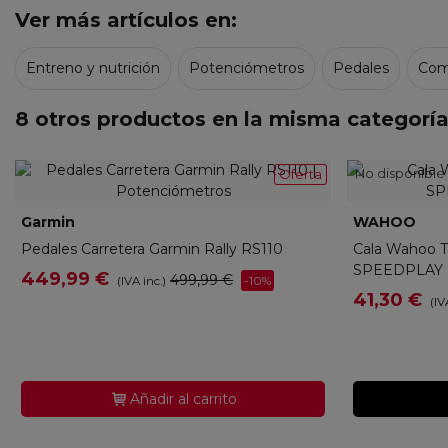
Ver más artículos en:
Entreno y nutrición
Potenciómetros
Pedales
Com
8 otros productos en la misma categoría
No disponible
Oferta
Garmin
010-02875-11
WAHOO
WF
Pedales Carretera Garmin Rally RS110
Cala Wahoo T
SPEEDPLAY
449,99 €
499,99 €
-10%
(IVA inc.)
gro
41,30 €
(IV
Añadir al carrito