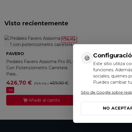
Visto recientemente
Oferta
FAVERO
PD7733001
Configuració
🍪
Pedales Favero Assioma Pro RL-1
Este sitio utiliza c
Con Potenciometro Carretera
funciones. Además,
Para...
sociales, quienes 
426,70 €
Puedes cambiar tus
439,90 €
(IVA inc.)
-3%
Sitio de Google sobre res
Añadir al carrito
NO ACEPTA