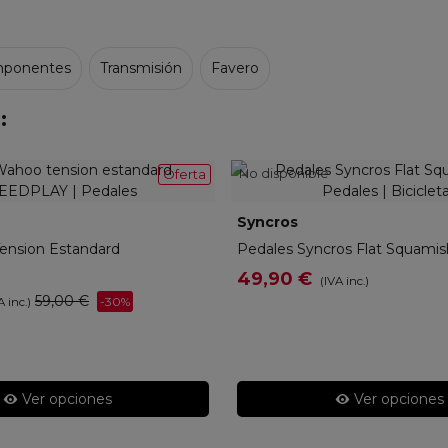
ponentes
Transmisión
Favero
:
No disponible
Oferta
PRCLTST
Syncros
4229400001
ension Estandard
Pedales Syncros Flat Squamis
49,90 €
(IVA inc.)
59,00 €
-30%
A inc.)
Ver opciones
Ver opciones