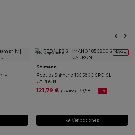
No disponible
Oferta
Shimano
PD5800
h Iv
Pedales Shimano 105 5800 SPD-SL
CARBON
121,79 €
139,98 €
-13%
(IVA inc.)
Ver opciones