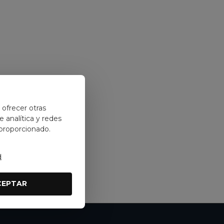
y ofrecer otras
 analítica y redes
 proporcionado.
d
CEPTAR