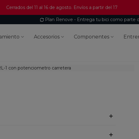
Cerrados del 11 al 16 de agosto. Envíos a partir del 17
Plan Renove - Entrega tu bici como parte 
amiento
Accesorios
Componentes
Entre