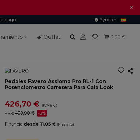
×
de pago
Ayuda
namiento
Outlet
0,00 €
Pedales Favero Assioma Pro RL-1 Con
Potenciometro Carretera Para Cala Look
426,70 €
(IVA inc.)
439,90 €
PVR:
-3%
Financia
desde 11.85 €
(Más info)