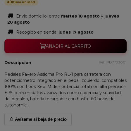
Última unidad
Envío domicilio:
entre
martes 18 agosto
y
jueves
20 agosto
Recogido en tienda:
lunes 17 agosto
AÑADIR AL CARRITO
Descripción
Ref:
PD7733001
Pedales Favero Assioma Pro RL-1 para carretera con
potenciómetro integrado en el pedal izquierdo, compatibles
100% con Look Keo. Miden potencia total con alta precisión
±1%, ofrecen datos avanzados como cadencia y suavidad
del pedaleo, batería recargable con hasta 160 horas de
autonomía...
Avísame si baja de precio