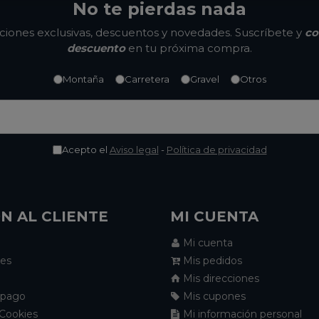
No te pierdas nada
ones exclusivas, descuentos y novedades. Suscríbete y
co
descuento
en tu próxima compra.
Montaña
Carretera
Gravel
Otros
Acepto el
Aviso legal
-
Política de privacidad
N AL CLIENTE
MI CUENTA
Mi cuenta
nes
Mis pedidos
Mis direcciones
 pago
Mis cupones
 Cookies
Mi información personal