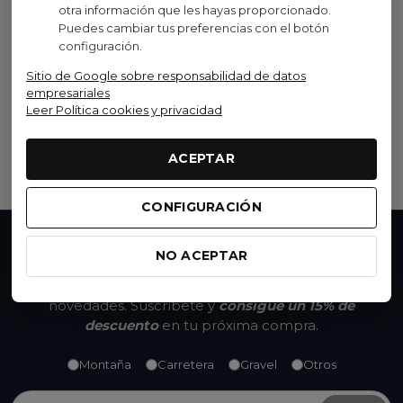
otra información que les hayas proporcionado.
Castelli
Puedes cambiar tus preferencias con el botón
Manguitos Castelli UPF
configuración.
50+ Light 3 Blanco
Sitio de Google sobre responsabilidad de datos
40,00 €
(IVA inc.)
empresariales
Leer Política cookies y privacidad
(1)
Ver opciones
ACEPTAR
CONFIGURACIÓN
No te pierdas nada
NO ACEPTAR
Accede a promociones exclusivas, descuentos y
novedades. Suscríbete y
consigue un 15% de
descuento
en tu próxima compra.
Montaña
Carretera
Gravel
Otros