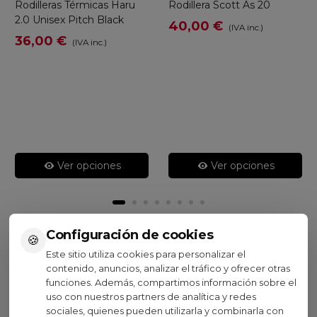
Rodilleras Térmicas Haru
Rodillera Scott As 20
2.0 Unisex Pitch Black
40,00 €
(IVA inc.)
36,00 €
(IVA inc.)
Ver opciones
Ver opciones
Configuración de cookies
🍪
Visto recientemente
Este sitio utiliza cookies para personalizar el
contenido, anuncios, analizar el tráfico y ofrecer otras
funciones. Además, compartimos información sobre el
uso con nuestros partners de analítica y redes
sociales, quienes pueden utilizarla y combinarla con