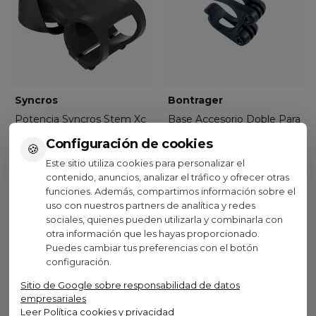
Syncros
Bontrager
Potencia Syncros Stem Xc
Base Accesorio Doble Para
1.5
Potencia Bontrager Blendr
Configuración de cookies
🍪
XXX
Negro
109,90 €
(IVA inc.)
Este sitio utiliza cookies para personalizar el
15,99 €
(IVA inc.)
contenido, anuncios, analizar el tráfico y ofrecer otras
(1)
funciones. Además, compartimos información sobre el
uso con nuestros partners de analítica y redes
Ver opciones
Añadir al carrito
sociales, quienes pueden utilizarla y combinarla con
otra información que les hayas proporcionado.
Puedes cambiar tus preferencias con el botón
configuración.
Sitio de Google sobre responsabilidad de datos
empresariales
Visto recientemente
Leer Política cookies y privacidad