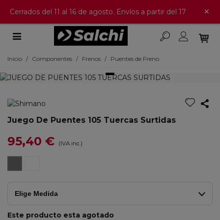
×
Cerrados del 11 al 16 de agosto. Envíos a partir del 17
Inicio
/
Componentes
/
Frenos
/
Puentes de Freno
Juego De Puentes 105 Tuercas Surtidas
95,40 €
(IVA inc.)
PLATA
NEGRO
Elige Medida
Este producto esta agotado