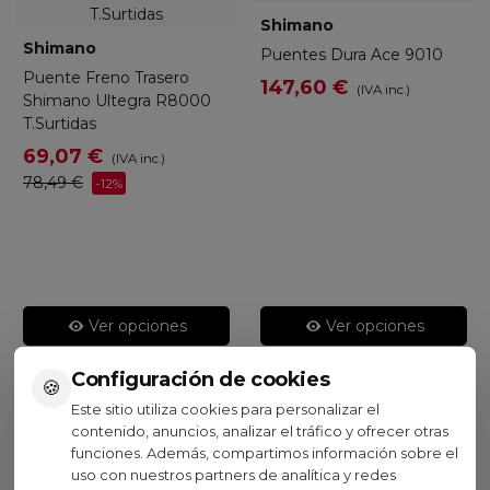
Shimano
Shimano
Puentes Dura Ace 9010
Puente Freno Trasero
147,60 €
(IVA inc.)
Shimano Ultegra R8000
T.Surtidas
69,07 €
(IVA inc.)
78,49 €
-12%
Ver opciones
Ver opciones
Configuración de cookies
🍪
Este sitio utiliza cookies para personalizar el
contenido, anuncios, analizar el tráfico y ofrecer otras
funciones. Además, compartimos información sobre el
Visto recientemente
uso con nuestros partners de analítica y redes