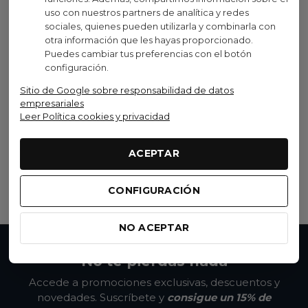
uso con nuestros partners de analítica y redes
Oferta
sociales, quienes pueden utilizarla y combinarla con
otra información que les hayas proporcionado.
Puedes cambiar tus preferencias con el botón
ESIGRIPS
configuración.
Puños ESIGrips Chunky
Sitio de Google sobre responsabilidad de datos
20,31 €
23,90 €
empresariales
(IVA inc.)
Leer Política cookies y privacidad
-15%
Negro
Blanco
Naranja
Morado
Rojo
Rosa
Verde
Amarillo
Gris
Azul
ACEPTAR
Navi
Ver opciones
CONFIGURACIÓN
NO ACEPTAR
No te pierdas nada
Accede a promociones exclusivas, descuentos y
novedades. Suscríbete y
consigue un 15% de