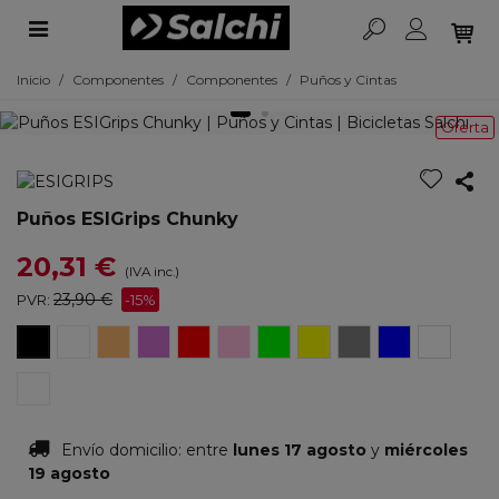
Inicio
/
Componentes
/
Componentes
/
Puños y Cintas
Oferta
Puños ESIGrips Chunky
20,31 €
(IVA inc.)
23,90 €
PVR:
-15%
Blanco
Naranja
Morado
Rojo
Rosa
Verde
Amarillo
Gris
Azul
Aqua
Negro
Navi
Limited
Envío domicilio:
entre
lunes 17 agosto
y
miércoles
19 agosto