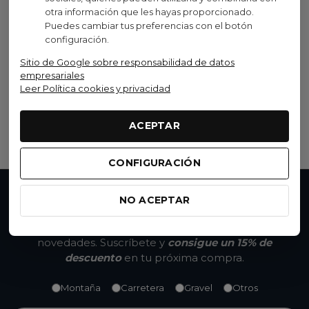
otra información que les hayas proporcionado.
Puedes cambiar tus preferencias con el botón
configuración.
Syncros
Sitio de Google sobre responsabilidad de datos
empresariales
Puños Syncros Am
Leer Política cookies y privacidad
Negro
11,90 €
(IVA inc.)
Ver opciones
ACEPTAR
CONFIGURACIÓN
NO ACEPTAR
No te pierdas nada
Accede a promociones exclusivas, descuentos y
novedades. Suscríbete y
consigue un 15% de
descuento
en tu próxima compra.
Montaña
Carretera
Gravel
Otros