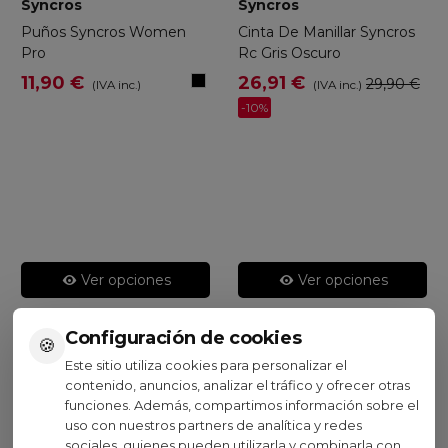
Syncros
Syncros
Puños Syncros Women
Cinta De Manillar Syncros
Pro
Rc Gris Oscuro
Negro
11,90 €
26,91 €
29,90 €
(IVA inc.)
(IVA inc.)
-10%
Ver opciones
Ver opciones
Configuración de cookies
🍪
Este sitio utiliza cookies para personalizar el
contenido, anuncios, analizar el tráfico y ofrecer otras
Visto recientemente
funciones. Además, compartimos información sobre el
uso con nuestros partners de analítica y redes
sociales, quienes pueden utilizarla y combinarla con