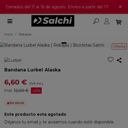
×
Cerrados del 11 al 16 de agosto. Envíos a partir del 17
Inicio
/
Rebajas
Oferta
Bandana Lurbel Alaska
6,60 €
(IVA inc.)
12,00 €
PVR:
-45%
Sin stock
Este producto esta agotado
Déjanos tu email y te avisamos cuando esté disponible.