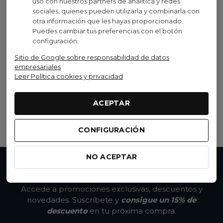
uso con nuestros partners de analítica y redes
Visto recientemente
sociales, quienes pueden utilizarla y combinarla con
otra información que les hayas proporcionado.
Puedes cambiar tus preferencias con el botón
No disponible
Oferta
configuración.
Lurbel
Sitio de Google sobre responsabilidad de datos
empresariales
Bandana Lurbel Alaska
Leer Política cookies y privacidad
6,60 €
12,00 €
(IVA inc.)
-45%
ACEPTAR
Ver opciones
CONFIGURACIÓN
NO ACEPTAR
No te pierdas nada
Accede a promociones exclusivas, descuentos y
novedades. Suscríbete y
consigue un 15% de
descuento
en tu próxima compra.