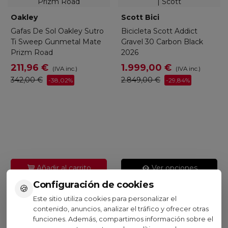
Oakley
Scott Bici
Gafas De Sol Oakley Sutro
Bicicleta Scott Addict
Ti Sweep Gunmetal Mate
Gravel 30 Carbon Black
Prizm Road
2026
211,96 €
1.999,00 €
(IVA inc.)
(IVA inc.)
342,00 €
2.849,00 €
-38,02%
-29,84%
Añadir al carrito
Ver opciones
Configuración de cookies
🍪
Este sitio utiliza cookies para personalizar el
contenido, anuncios, analizar el tráfico y ofrecer otras
funciones. Además, compartimos información sobre el