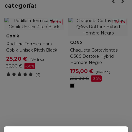
categoría:
Oferta
Oferta
Gobik
Q365
Rodillera Termica Haru
Gobik Unisex Pitch Black
Chaqueta Cortavientos
Q36.5 Dottore Hybrid
25,20 €
(IVA inc.)
Hombre Negro
36,00 €
-30%
175,00 €
(IVA inc.)
(3)
250,00 €
-30%
Negro