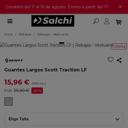
×
Cerrados del 11 al 16 de agosto. Envíos a partir del 17
Inicio
/
Rebajas
/
Rebajas - Vestuario
Oferta
Guantes Largos Scott Traction LF
15,96 €
(IVA inc.)
39,90 €
PVR:
-60%
DARK
GREY/BLACK
Elige Talla