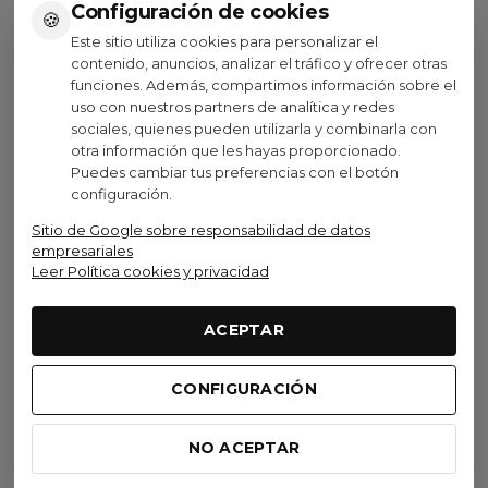
Ver opciones
Ver opciones
Configuración de cookies
🍪
Este sitio utiliza cookies para personalizar el
contenido, anuncios, analizar el tráfico y ofrecer otras
funciones. Además, compartimos información sobre el
uso con nuestros partners de analítica y redes
sociales, quienes pueden utilizarla y combinarla con
Visto recientemente
otra información que les hayas proporcionado.
Puedes cambiar tus preferencias con el botón
configuración.
Producto disponible con otras opciones
Oferta
Sitio de Google sobre responsabilidad de datos
empresariales
Leer Política cookies y privacidad
Scott
Guantes Largos Scott
ACEPTAR
Traction LF
15,96 €
39,90 €
(IVA inc.)
CONFIGURACIÓN
-60%
DARK
GREY/BLACK
NO ACEPTAR
Ver opciones