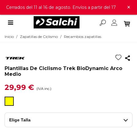
×
Cerrados del 11 al 16 de agosto. Envíos a partir del 17
Inicio
/
Zapatillas de Ciclismo
/
Recambios zapatillas
Plantillas De Ciclismo Trek BioDynamic Arco
Medio
29,99 €
(IVA inc.)
Amarillo
Elige Talla