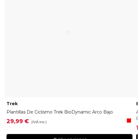
Trek
B
Plantillas De Ciclismo Trek BioDynamic Arco Bajo
A
C
Rojo
29,99 €
(IVA inc.)