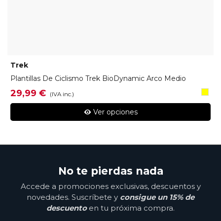
Trek
Plantillas De Ciclismo Trek BioDynamic Arco Medio
Amari
29,99 €
(IVA inc.)
Ver opciones
No te pierdas nada
Accede a promociones exclusivas, descuentos y
novedades. Suscríbete y
consigue un 15% de
descuento
en tu próxima compra.