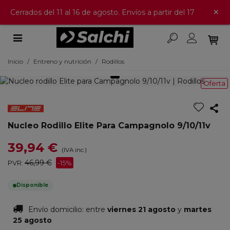
×
Cerrados del 11 al 16 de agosto. Envíos a partir del 17
Inicio
/
Entreno y nutrición
/
Rodillos
Oferta
Nucleo Rodillo Elite Para Campagnolo 9/10/11v
39,94 €
(IVA inc.)
46,99 €
PVR:
-15%
Disponible
Envío domicilio:
entre
viernes 21 agosto
y
martes
25 agosto