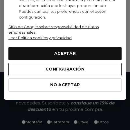
otra información que les hayas proporcionado.
Puedes cambiar tus preferencias con el botón
ELITE
configuración.
Nucleo Rodillo Elite Para
Sitio de Google sobre responsabilidad de datos
Campagnolo 9/10/11v
empresariales
39,94 €
(IVA inc.)
Leer Política cookies y privacidad
46,99 €
-15%
Añadir al carrito
ACEPTAR
CONFIGURACIÓN
NO ACEPTAR
No te pierdas nada
Accede a promociones exclusivas, descuentos y
novedades. Suscríbete y
consigue un 15% de
descuento
en tu próxima compra.
Montaña
Carretera
Gravel
Otros