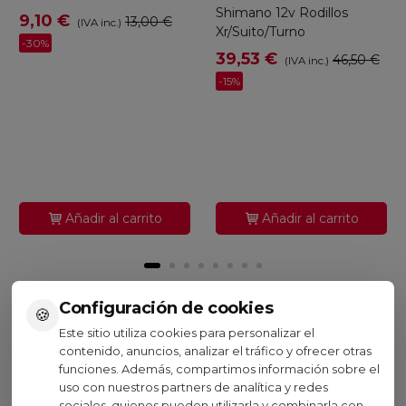
Shimano 12v Rodillos
9,10 €
13,00 €
(IVA inc.)
Xr/Suito/Turno
-30%
39,53 €
46,50 €
(IVA inc.)
-15%
Añadir al carrito
Añadir al carrito
Configuración de cookies
🍪
Visto recientemente
Este sitio utiliza cookies para personalizar el
contenido, anuncios, analizar el tráfico y ofrecer otras
funciones. Además, compartimos información sobre el
Oferta
uso con nuestros partners de analítica y redes
sociales, quienes pueden utilizarla y combinarla con