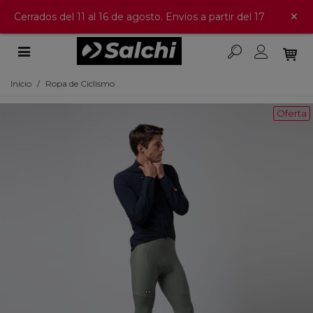
×
Cerrados del 11 al 16 de agosto. Envíos a partir del 17
Inicio
/
Ropa de Ciclismo
Oferta