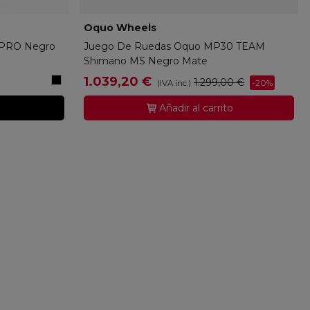
Oquo Wheels
O2210001
8PRO Negro
Juego De Ruedas Oquo MP30 TEAM
Shimano MS Negro Mate
Black
1.039,20 €
1.299,00 €
-20%
(IVA inc.)
Matt
Añadir al carrito