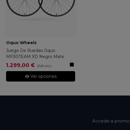
Oquo Wheels
O0070001
Juego De Ruedas Oquo
MP30TEAM XD Negro Mate
Black
1.299,00 €
(IVA inc.)
Matt
Ver opciones
Accede a promoci