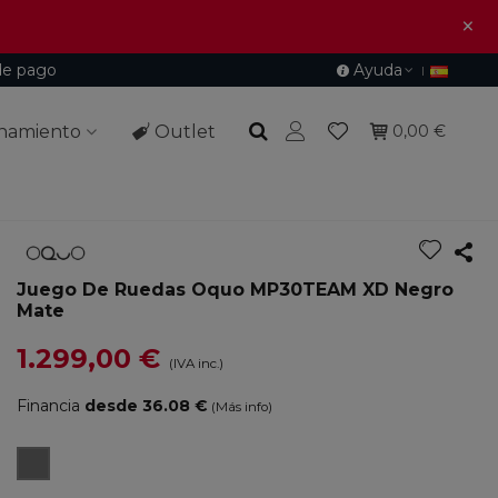
×
de pago
Ayuda
namiento
Outlet
0,00 €
Juego De Ruedas Oquo MP30TEAM XD Negro
Mate
1.299,00 €
(IVA inc.)
Financia
desde 36.08 €
(Más info)
Black
Matt