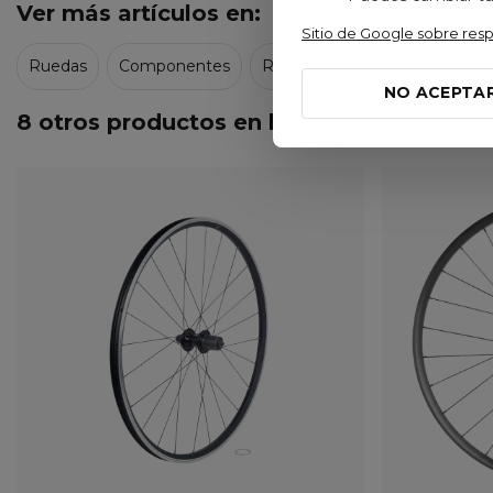
Ver más artículos en:
Sitio de Google sobre res
Ruedas
Componentes
Ruedas
Oquo Wheels
NO ACEPTA
8 otros productos en la misma categoría