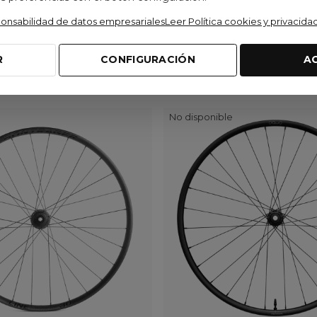
ponsabilidad de datos empresariales
Leer Política cookies y privacida
R
CONFIGURACIÓN
A
:
No disponible