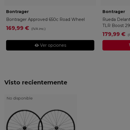
Bontrager
14845
Bontrager
5
Bontrager Approved 650c Road Wheel
Rueda Delant
TLR Boost 2
169,99 €
(IVA inc.)
179,99 €
(
Ver opciones
Visto recientemente
No disponible