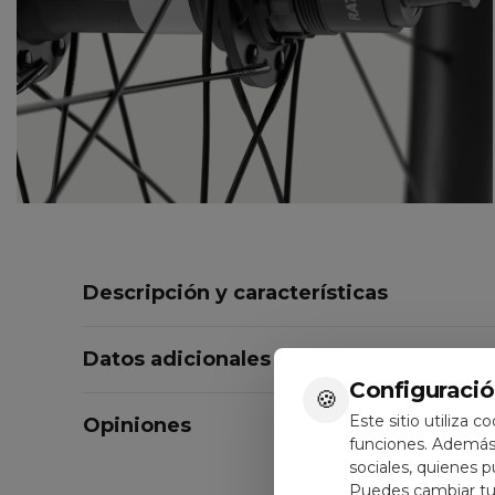
Descripción y características
Datos adicionales
Configuració
🍪
Este sitio utiliza c
Opiniones
funciones. Además,
sociales, quienes 
Puedes cambiar tus