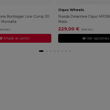
333309
Oquo Wheels
O0130001
era Bontrager Line Comp 30
Rueda Delantera Oquo MP2
9 Montaña
Mate
229,00 €
IVA inc.)
(IVA inc.)
Añadir al carrito
Ver opciones