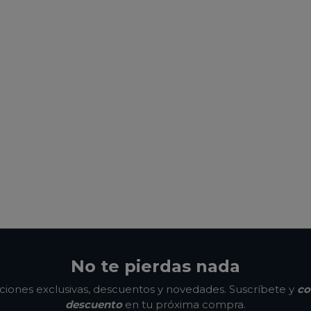
No te pierdas nada
ones exclusivas, descuentos y novedades. Suscríbete y
co
descuento
en tu próxima compra.