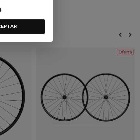
d
CEPTAR
Oferta