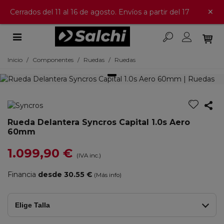
×
Cerrados del 11 al 16 de agosto. Envíos a partir del 17
Inicio
/
Componentes
/
Ruedas
/
Ruedas
Rueda Delantera Syncros Capital 1.0s Aero
60mm
1.099,90 €
(IVA inc.)
Financia
desde 30.55 €
(Más info)
Elige Talla