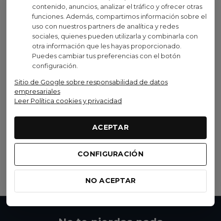
contenido, anuncios, analizar el tráfico y ofrecer otras
funciones. Además, compartimos información sobre el
uso con nuestros partners de analítica y redes
sociales, quienes pueden utilizarla y combinarla con
Visto recientemente
otra información que les hayas proporcionado.
Puedes cambiar tus preferencias con el botón
configuración.
No disponible
Sitio de Google sobre responsabilidad de datos
empresariales
Leer Política cookies y privacidad
Syncros
Rueda Delantera Syncros
ACEPTAR
Capital 1.0s Aero 60mm
1.099,90 €
(IVA inc.)
CONFIGURACIÓN
Ver opciones
NO ACEPTAR