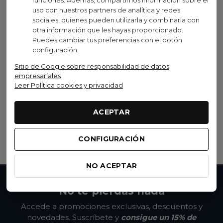
uso con nuestros partners de analítica y redes
sociales, quienes pueden utilizarla y combinarla con
Visto recientemente
otra información que les hayas proporcionado.
Puedes cambiar tus preferencias con el botón
No disponible
configuración.
Sitio de Google sobre responsabilidad de datos
Syncros
empresariales
Leer Política cookies y privacidad
Rueda Delantera Syncros
Capital Sl 40mm
1.799,90 €
ACEPTAR
(IVA inc.)
Ver opciones
CONFIGURACIÓN
NO ACEPTAR
No te pierdas nada
Accede a promociones exclusivas, descuentos y
novedades. Suscríbete y
consigue un 15% de