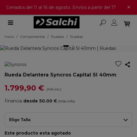
×
Cerrados del 11 al 16 de agosto. Envíos a partir del 17
Inicio
/
Componentes
/
Ruedas
/
Ruedas
Rueda Delantera Syncros Capital Sl 40mm
1.799,90 €
(IVA inc.)
Financia
desde 50.00 €
(Más info)
Elige Talla
Este producto esta agotado