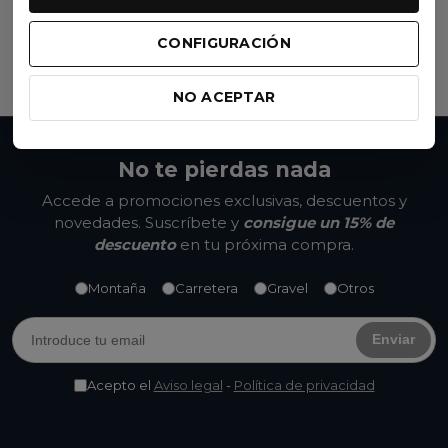
Negro
99,90 €
(IVA inc.)
CONFIGURACIÓN
Ver opciones
NO ACEPTAR
No te pierdas nada
Accede a promociones exclusivas, descuentos y
novedades. Suscríbete y
consigue un 15% de
descuento
en tu próxima compra.
Montaña
Carretera
Gravel
Otros
Enviar
Acepto el
Aviso legal
-
Política de privacidad