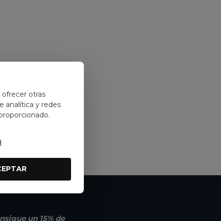
y ofrecer otras
 analítica y redes
 proporcionado.
d
CEPTAR
nsigue un 15% de