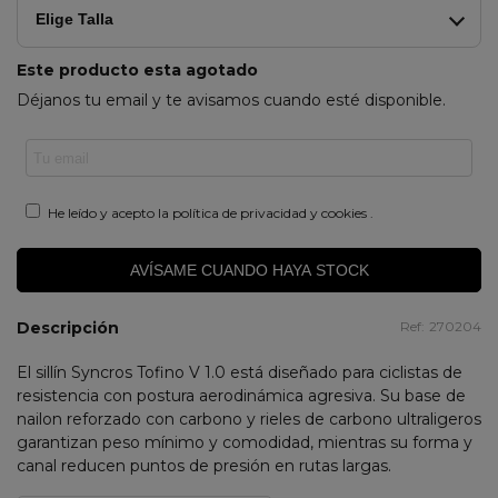
Elige Talla
Este producto esta agotado
Déjanos tu email y te avisamos cuando esté disponible.
He leído y acepto la
política de privacidad y cookies
.
AVÍSAME CUANDO HAYA STOCK
Descripción
Ref:
270204
El sillín Syncros Tofino V 1.0 está diseñado para ciclistas de
resistencia con postura aerodinámica agresiva. Su base de
nailon reforzado con carbono y rieles de carbono ultraligeros
garantizan peso mínimo y comodidad, mientras su forma y
canal reducen puntos de presión en rutas largas.