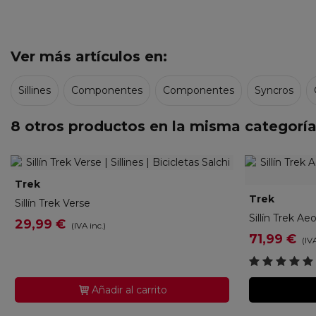
Ver más artículos en:
Sillines
Componentes
Componentes
Syncros
8 otros productos en la misma categoría
Trek
5333089
Trek
52248
Sillín Trek Verse
Sillín Trek Aeo
29,99 €
(IVA inc.)
gro
71,99 €
(IVA
Añadir al carrito