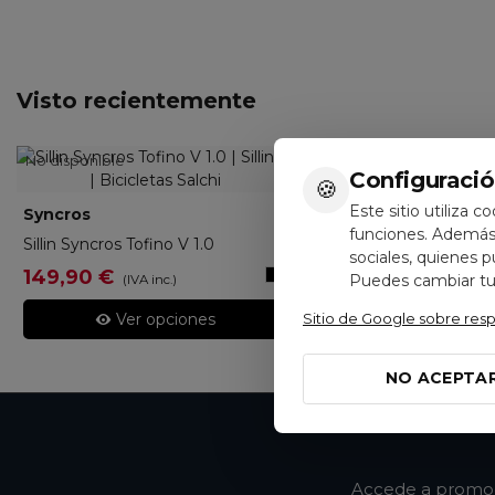
Visto recientemente
No disponible
Configuració
🍪
Este sitio utiliza c
Syncros
270204
funciones. Además,
Sillin Syncros Tofino V 1.0
sociales, quienes 
Negro
149,90 €
Puedes cambiar tus
(IVA inc.)
Sitio de Google sobre res
Ver opciones
NO ACEPTA
Accede a promoci