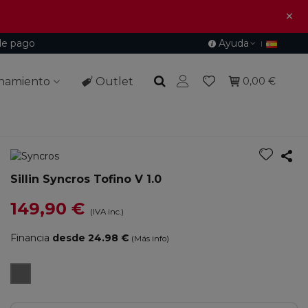
×
de pago
Ayuda
namiento
Outlet
0,00 €
Sillin Syncros Tofino V 1.0
149,90 €
(IVA inc.)
Financia
desde 24.98 €
(Más info)
Negro