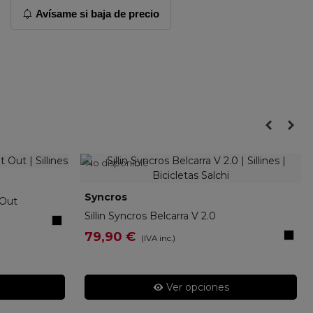
Avísame si baja de precio
No disponible
Syncros
270201
 Out
Sillin Syncros Belcarra V 2.0
Negro
Negr
79,90 €
(IVA inc.)
Ver opciones