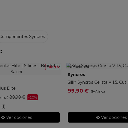
Componentes Syncros
:
No disponible
Oferta
Syncros
275453
Sillin Syncros Celista V 1.5, Cut
lus Elite
99,90 €
(IVA inc.)
89,99 €
-20%
 inc.)
(1)
Ver opciones
Ver opciones