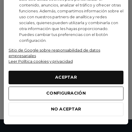
contenido, anuncios, analizar el tráfico y ofrecer otras
funciones. Además, compartimos información sobre el
uso con nuestros partners de analítica y redes
sociales, quienes pueden utilizarla y combinarla con
otra información que les hayas proporcionado.
Visto recientemente
Puedes cambiar tus preferencias con el botón
configuración.
Sitio de Google sobre responsabilidad de datos
No disponible
Descuentos por cantidad
empresariales
Leer Política cookies y privacidad
226ERS
ACEPTAR
Sales 226ERS HydraZero
1,50 €
(IVA inc.)
CONFIGURACIÓN
Ver opciones
NO ACEPTAR