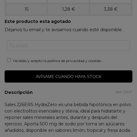
15
1,28 €
3,38 €
Este producto esta agotado
Déjanos tu email y te avisamos cuando esté disponible.
He leído y acepto la
política de privacidad y cookies
.
AVÍSAME CUANDO HAYA STOCK
Descripción
Ref:
5307
Sales 226ERS HydraZero es una bebida hipotónica en polvo
con electrolitos esenciales y stevia, ideal para hidratarte y
reponer sales minerales antes, durante y después del
ejercicio. Aporta 500 mg de sodio por toma sin azúcares
añadidos, disponible en sabores limón, tropical y fresa ácida.