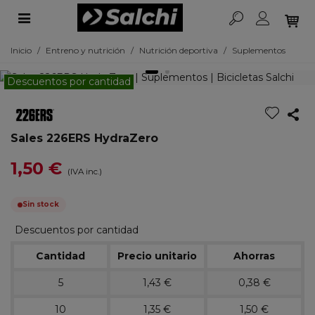
Inicio
/
Entreno y nutrición
/
Nutrición deportiva
/
Suplementos
Descuentos por cantidad
Sales 226ERS HydraZero
1,50 €
(IVA inc.)
Sin stock
Descuentos por cantidad
Cantidad
Precio unitario
Ahorras
5
1,43 €
0,38 €
10
1,35 €
1,50 €