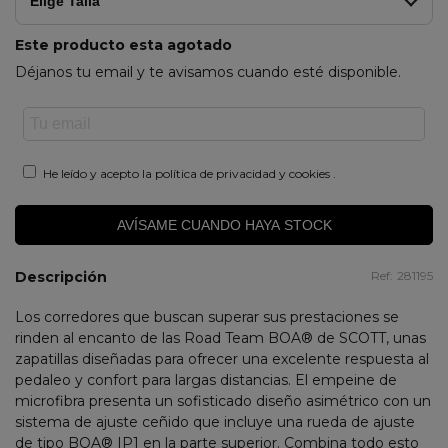
Elige Talla
Este producto esta agotado
Déjanos tu email y te avisamos cuando esté disponible.
He leído y acepto la
política de privacidad y cookies
.
AVÍSAME CUANDO HAYA STOCK
Descripción
Ref:
281195
Los corredores que buscan superar sus prestaciones se
rinden al encanto de las Road Team BOA® de SCOTT, unas
zapatillas diseñadas para ofrecer una excelente respuesta al
pedaleo y confort para largas distancias. El empeine de
microfibra presenta un sofisticado diseño asimétrico con un
sistema de ajuste ceñido que incluye una rueda de ajuste
de tipo BOA® IP1 en la parte superior. Combina todo esto