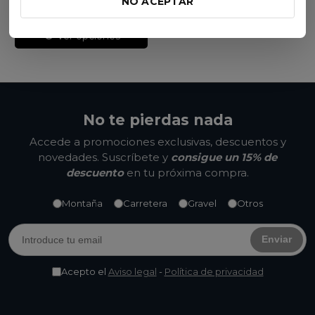
NO ACEPTAR
Blanco/Negro
Mate
PRISM
METALLIC
Negro/Gis
Púrpura/Negro
Azul/Negro
Oscuro
Ver opciones
No te pierdas nada
Accede a promociones exclusivas, descuentos y
novedades. Suscríbete y
consigue un 15% de
descuento
en tu próxima compra.
Montaña
Carretera
Gravel
Otros
Enviar
Acepto el
Aviso legal
-
Política de privacidad