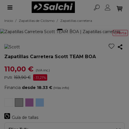
Inicio
/
Zapatillas de Ciclismo
/
Zapatillas carretera
Oferta
Zapatillas Carretera Scott TEAM BOA
110,00 €
(IVA inc.)
159,90 €
PVR:
-31,21%
Financia
desde 18.33 €
(Más info)
Blanco/Negro
PRISM
METALLIC
Mate
Púrpura/Negro
Azul/Negro
Negro/Gis
Oscuro
Guía de tallas