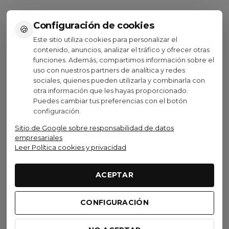
Configuración de cookies
🍪
Este sitio utiliza cookies para personalizar el
Ver opciones
Ver opciones
contenido, anuncios, analizar el tráfico y ofrecer otras
funciones. Además, compartimos información sobre el
uso con nuestros partners de analítica y redes
sociales, quienes pueden utilizarla y combinarla con
otra información que les hayas proporcionado.
Puedes cambiar tus preferencias con el botón
Visto recientemente
configuración.
Sitio de Google sobre responsabilidad de datos
No disponible
Oferta
empresariales
Leer Política cookies y privacidad
Scott
ACEPTAR
Zapatillas Carretera Scott
TEAM BOA
CONFIGURACIÓN
110,00 €
(IVA inc.)
159,90 €
-31,21%