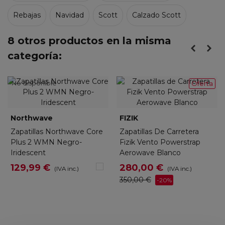
Rebajas
Navidad
Scott
Calzado Scott
8 otros productos en la misma
categoría:
No disponible
Oferta
Northwave
FIZIK
Zapatillas Northwave Core
Zapatillas De Carretera
Plus 2 WMN Negro-
Fizik Vento Powerstrap
Iridescent
Aerowave Blanco
C/U
129,99 €
280,00 €
(IVA inc.)
(IVA inc.)
350,00 €
-20%