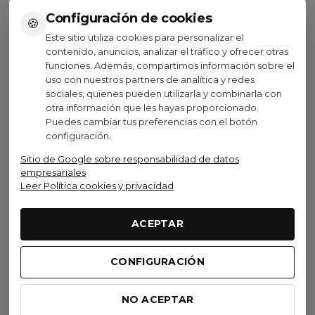
Configuración de cookies
🍪
Este sitio utiliza cookies para personalizar el
contenido, anuncios, analizar el tráfico y ofrecer otras
Ver opciones
Ver opciones
funciones. Además, compartimos información sobre el
uso con nuestros partners de analítica y redes
sociales, quienes pueden utilizarla y combinarla con
otra información que les hayas proporcionado.
Puedes cambiar tus preferencias con el botón
configuración.
Visto recientemente
Sitio de Google sobre responsabilidad de datos
empresariales
Leer Política cookies y privacidad
Oferta
DMT
ACEPTAR
Zapatillas DMT Pogi's
Superlight White
CONFIGURACIÓN
319,99 €
(IVA inc.)
439,00 €
-27,11%
NO ACEPTAR