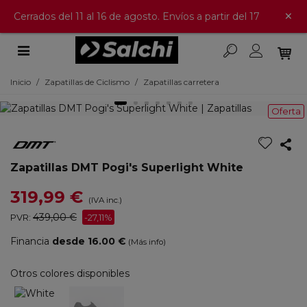
×
Cerrados del 11 al 16 de agosto. Envíos a partir del 17
Inicio
/
Zapatillas de Ciclismo
/
Zapatillas carretera
Oferta
Zapatillas DMT Pogi's Superlight White
319,99 €
(IVA inc.)
439,00 €
PVR:
-27,11%
Financia
desde 16.00 €
(Más info)
Otros colores disponibles