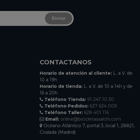
Enviar
CONTACTANOS
Horario de atención al cliente:
L. a V. de
10 a 19h
Horario de tienda:
L. a V. de 10 a 14h y de
16 a 20h
Teléfono Tienda:
91 247 10 30
Teléfono Pedidos:
637 634 009
Teléfono Taller:
628 401 116
Email:
online@bicicletassalchi.com
Océano Atlántico 7, portal 3, local 1, 28821,
Coslada (Madrid)