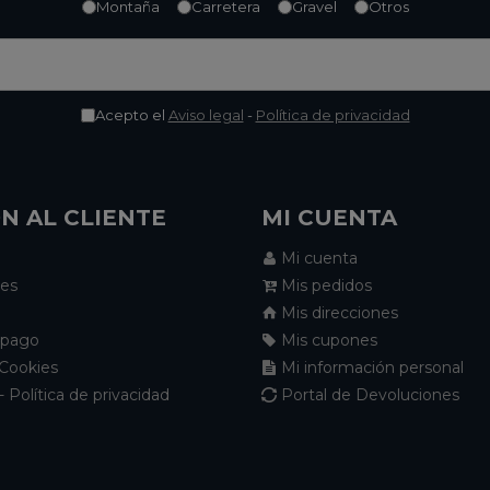
Montaña
Carretera
Gravel
Otros
Acepto el
Aviso legal
-
Política de privacidad
N AL CLIENTE
MI CUENTA
Mi cuenta
nes
Mis pedidos
Mis direcciones
 pago
Mis cupones
 Cookies
Mi información personal
- Política de privacidad
Portal de Devoluciones