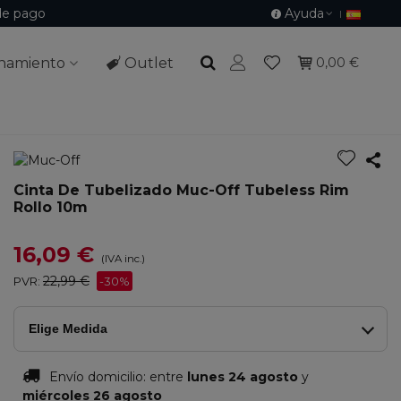
de pago
Ayuda
namiento
Outlet
0,00 €
Cinta De Tubelizado Muc-Off Tubeless Rim
Rollo 10m
16,09 €
(IVA inc.)
22,99 €
PVR:
-30%
Elige Medida
Envío domicilio:
entre
lunes 24 agosto
y
miércoles 26 agosto