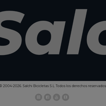
© 2004-2026. Salchi Bicicletas S.L Todos los derechos reservados