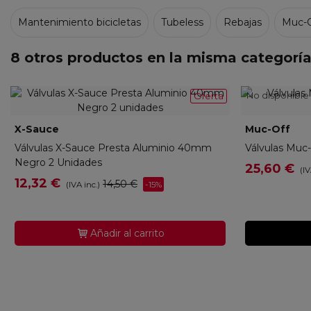
Mantenimiento bicicletas
Tubeless
Rebajas
Muc-O
8 otros productos en la misma categoría
No disponible
Oferta
X-Sauce
X03191
Muc-Off
MU
Válvulas X-Sauce Presta Aluminio 40mm
Válvulas Muc
Negro 2 Unidades
25,60 €
(IV
12,32 €
14,50 €
-15%
(IVA inc.)
Añadir al carrito