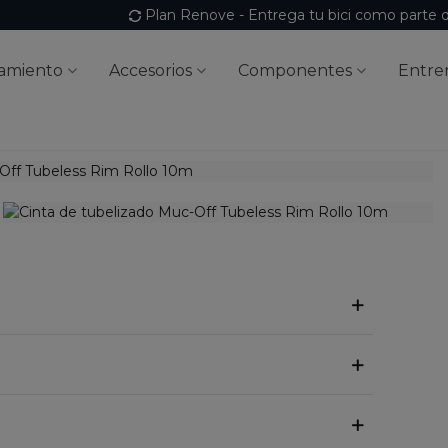
Plan Renove - Entrega tu bici como parte 
amiento
Accesorios
Componentes
Entre