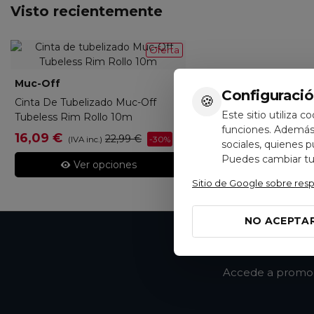
Visto recientemente
Oferta
Muc-Off
704944
Configuració
🍪
Cinta De Tubelizado Muc-Off
Este sitio utiliza c
Tubeless Rim Rollo 10m
funciones. Además,
16,09 €
22,99 €
-30%
(IVA inc.)
sociales, quienes 
Puedes cambiar tus
Ver opciones
Sitio de Google sobre res
NO ACEPTA
Accede a promoci