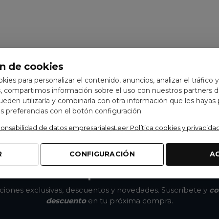
n de cookies
ookies para personalizar el contenido, anuncios, analizar el tráfico 
 compartimos información sobre el uso con nuestros partners de
pueden utilizarla y combinarla con otra información que les hayas
 preferencias con el botón configuración.
ponsabilidad de datos empresariales
Leer Política cookies y privacida
R
CONFIGURACIÓN
A
No te pierdas nada
ones exclusivas, descuentos y novedades. Suscríbete y
co
descuento
en tu próxima compra.