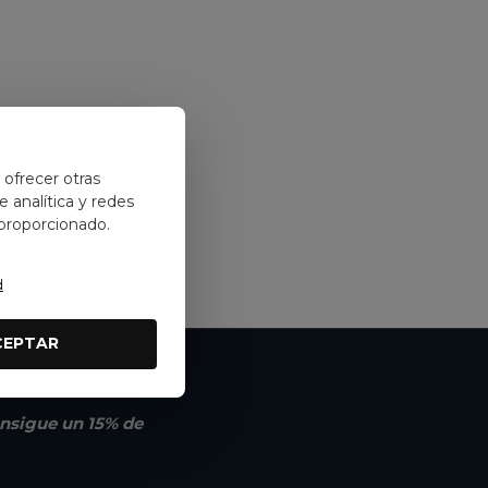
y ofrecer otras
 analítica y redes
 proporcionado.
d
CEPTAR
nsigue un 15% de