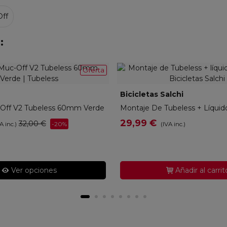
ff
:
Oferta
C719203
Bicicletas Salchi
RMOTBS
-Off V2 Tubeless 60mm Verde
Montaje De Tubeless + Líquid
29,99 €
32,00 €
-20%
A inc.)
(IVA inc.)
Ver opciones
Añadir al carrit