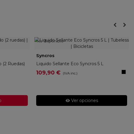
No disponible
Syncros
280298
o (2 Ruedas)
Liquido Sellante Eco Syncros 5 L
BLAC
109,90 €
(IVA inc.)
o
Ver opciones