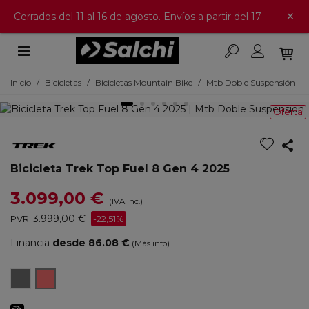
×
Cerrados del 11 al 16 de agosto. Envíos a partir del 17
Inicio
/
Bicicletas
/
Bicicletas Mountain Bike
/
Mtb Doble Suspensión
Oferta
Bicicleta Trek Top Fuel 8 Gen 4 2025
3.099,00 €
(IVA inc.)
3.999,00 €
PVR:
-22,51%
Financia
desde 86.08 €
(Más info)
Matte
Fury
Dark
Red
Web