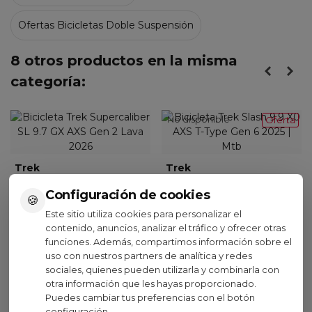
Ofertas Bicicletas Doble Suspensión
8 otros productos en la misma
categoría:
No disponible
Oferta
Trek
Trek
Bicicleta Trek Supercaliber
Bicicleta Trek Slash 9.9 X0
Configuración de cookies
🍪
SL 9.7 GX AXS Gen 2 Lava
AXS T-Type Gen 6 2025
Este sitio utiliza cookies para personalizar el
2026
8.499,15 €
(IVA inc.)
contenido, anuncios, analizar el tráfico y ofrecer otras
Lava
5.499,00 €
9.999,00 €
(IVA inc.)
-15%
funciones. Además, compartimos información sobre el
Purple
Carbon
Black
uso con nuestros partners de analítica y redes
Abyss
Red
Olive
sociales, quienes pueden utilizarla y combinarla con
Smoke
otra información que les hayas proporcionado.
Puedes cambiar tus preferencias con el botón
configuración.