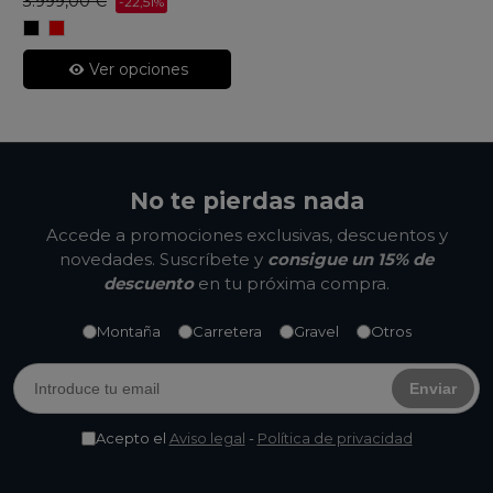
3.999,00 €
-22,51%
Matte
Fury
Dark
Red
Web
Ver opciones
No te pierdas nada
Accede a promociones exclusivas, descuentos y
novedades. Suscríbete y
consigue un 15% de
descuento
en tu próxima compra.
Montaña
Carretera
Gravel
Otros
Enviar
Acepto el
Aviso legal
-
Política de privacidad