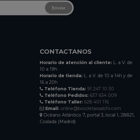
Enviar
CONTACTANOS
Horario de atención al cliente:
L. a V. de
10 a 19h
Horario de tienda:
L. a V. de 10 a 14h y de
16 a 20h
Teléfono Tienda:
91 247 10 30
Teléfono Pedidos:
637 634 009
Teléfono Taller:
628 401 116
Email:
online@bicicletassalchi.com
Océano Atlántico 7, portal 3, local 1, 28821,
Coslada (Madrid)