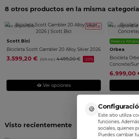
8 otros productos en la misma categoría
No disponible
No disponible
Oferta
Scott Bici
4250802308
Reserva Whats
Bicicleta Scott Gambler 20 Alloy Silver 2026
Orbea
ORBU
Bicicleta Or
3.599,20 €
4.499,00 €
-20%
(IVA inc.)
Concrete/Sun
6.999,00 
Ver opciones
Configuració
🍪
Este sitio utiliza c
funciones. Además,
Visto recientemente
sociales, quienes 
Puedes cambiar tus