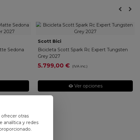
Scott Bici
427547
atte Sedona
Bicicleta Scott Spark Rc Expert Tungsten
7
Grey 2027
5.799,00 €
(IVA inc.)
Ver opciones
y ofrecer otras
 analítica y redes
 proporcionado.