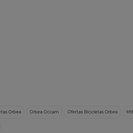
letas Orbea
Orbea Occam
Ofertas Bicicletas Orbea
Mt