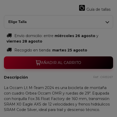
Yellow
View/Metallic
Guía de tallas
Olive
Green
Elige Talla
Envío domicilio:
entre
miércoles 26 agosto
y
viernes 28 agosto
Recogido en tienda:
martes 25 agosto
AÑADIR AL CARRITO
Descripción
Ref:
ORB267
La Occam Lt M-Team 2024 es una bicicleta de montaña
con cuadro Orbea Occam OMR y ruedas de 29". Equipada
con horquilla Fox 36 Float Factory de 160 mm, transmisión
SRAM X0 Eagle AXS de 12 velocidades y frenos hidráulicos
SRAM Code Silver, ideal para trail y descenso técnico.