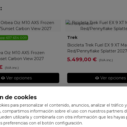
:
No disponible
Trek
79590-MP
app 637 634 009
225PQ
Bicicleta Trek Fuel EX 9 XT M
Red/Pennyflake Splatter 202
bea Oiz M10 AXS Frozen
set Carbon View 2027
5.499,00 €
(IVA inc.)
€
(IVA inc.)
Ver opciones
Ver opciones
n de cookies
ookies para personalizar el contenido, anuncios, analizar el tráfico 
 compartimos información sobre el uso con nuestros partners de
pueden utilizarla y combinarla con otra información que les hayas
 preferencias con el botón configuración.