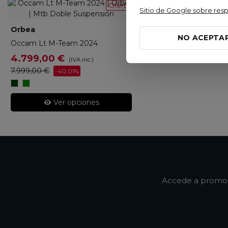
Oferta
Sitio de Google sobre res
Orbea
ORB267
NO ACEPTA
Occam Lt M-Team 2024
4.799,00 €
(IVA inc.)
7.999,00 €
-40,01%
Cosmic
Green
Carbon
Gold/Corn
View/Metallic
Yellow
Ver opciones
Olive
Green
Accede a promoci