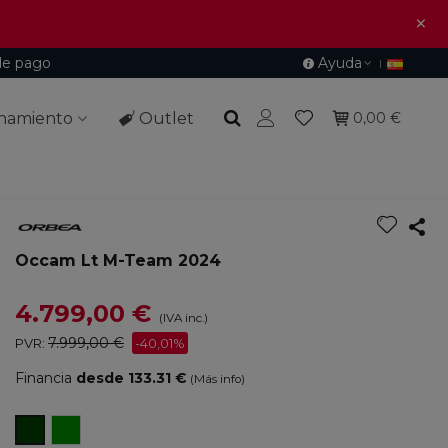
×
de pago
Ayuda
namiento
Outlet
0,00 €
Occam Lt M-Team 2024
4.799,00 €
(IVA inc.)
7.999,00 €
PVR:
-40,01%
Financia
desde 133.31 €
(Más info)
Green
Cosmic
Gold/Corn
Carbon