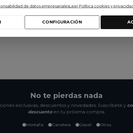
ponsabilidad de datos empresariales
Leer Política cookies y privacida
R
CONFIGURACIÓN
A
No te pierdas nada
ones exclusivas, descuentos y novedades. Suscríbete y
co
descuento
en tu próxima compra.
Montaña
Carretera
Gravel
Otros