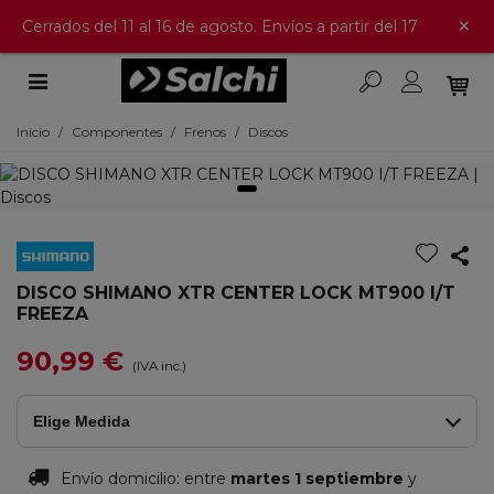
×
Cerrados del 11 al 16 de agosto. Envíos a partir del 17
Inicio
/
Componentes
/
Frenos
/
Discos
DISCO SHIMANO XTR CENTER LOCK MT900 I/T
FREEZA
90,99 €
(IVA inc.)
Elige Medida
Envío domicilio:
entre
martes 1 septiembre
y