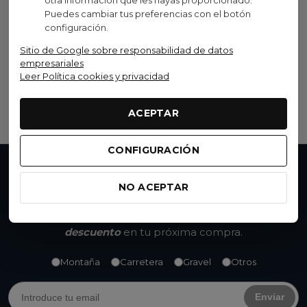
Shimano
Puedes cambiar tus preferencias con el botón
DISCO SHIMANO XTR
configuración.
CENTER LOCK MT900 I/T
Sitio de Google sobre responsabilidad de datos
FREEZA
empresariales
90,99 €
(IVA inc.)
Leer Política cookies y privacidad
Ver opciones
ACEPTAR
CONFIGURACIÓN
No te pierdas nada
NO ACEPTAR
Accede a promociones exclusivas, descuentos y
novedades. Suscríbete y
consigue un 15% de
descuento
en tu próxima compra.
Montaña
Carretera
Gravel
Otros
Enviar