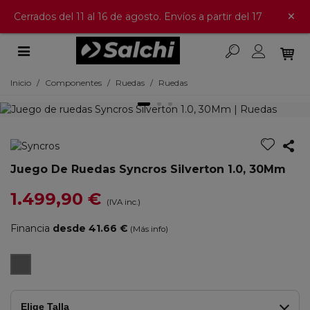
×
Cerrados del 11 al 16 de agosto. Envíos a partir del 17
Inicio
/
Componentes
/
Ruedas
/
Ruedas
Juego De Ruedas Syncros Silverton 1.0, 30Mm
1.499,90 €
(IVA inc.)
Financia
desde 41.66 €
(Más info)
BLACK
MATT
Elige Talla