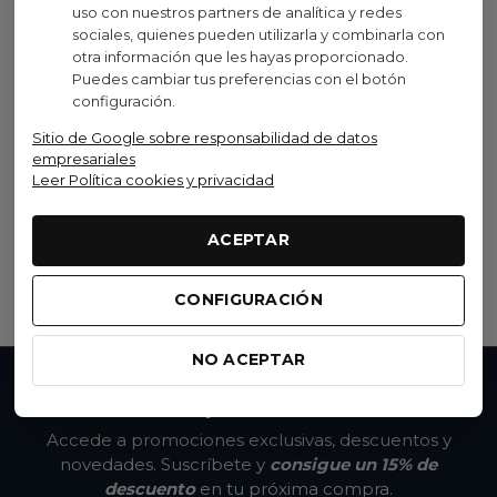
Visto recientemente
uso con nuestros partners de analítica y redes
sociales, quienes pueden utilizarla y combinarla con
otra información que les hayas proporcionado.
No disponible
Puedes cambiar tus preferencias con el botón
configuración.
Sitio de Google sobre responsabilidad de datos
Syncros
empresariales
Juego De Ruedas Syncros
Leer Política cookies y privacidad
Silverton 1.0, 30Mm
BLACK
1.499,90 €
(IVA inc.)
ACEPTAR
MATT
Ver opciones
CONFIGURACIÓN
NO ACEPTAR
No te pierdas nada
Accede a promociones exclusivas, descuentos y
novedades. Suscríbete y
consigue un 15% de
descuento
en tu próxima compra.