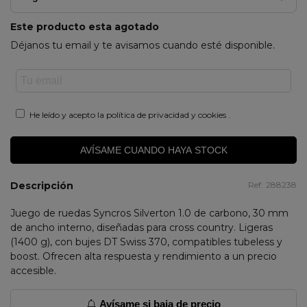
Este producto esta agotado
Déjanos tu email y te avisamos cuando esté disponible.
He leído y acepto la
política de privacidad y cookies
.
AVÍSAME CUANDO HAYA STOCK
Descripción
Ref:
288238
Juego de ruedas Syncros Silverton 1.0 de carbono, 30 mm
de ancho interno, diseñadas para cross country. Ligeras
(1400 g), con bujes DT Swiss 370, compatibles tubeless y
boost. Ofrecen alta respuesta y rendimiento a un precio
accesible.
Avísame si baja de precio