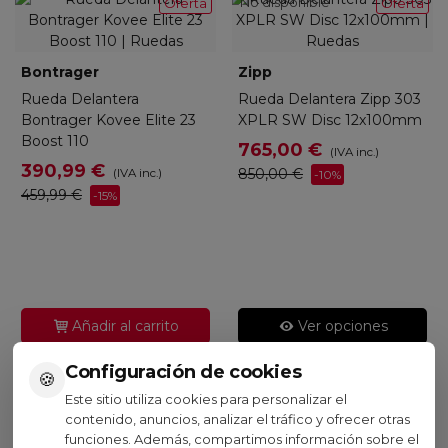
No disponible
Oferta
Oferta
Bontrager
Zipp
Rueda Delantera
Rueda Delantera Zipp 303
Bontrager Kovee Elite 23
XPLR SW Disc 12x100mm
Boost 110
765,00 €
(IVA inc.)
gro
390,99 €
850,00 €
(IVA inc.)
-10%
459,99 €
-15%
Añadir al carrito
Ver opciones
Configuración de cookies
🍪
Este sitio utiliza cookies para personalizar el
contenido, anuncios, analizar el tráfico y ofrecer otras
funciones. Además, compartimos información sobre el